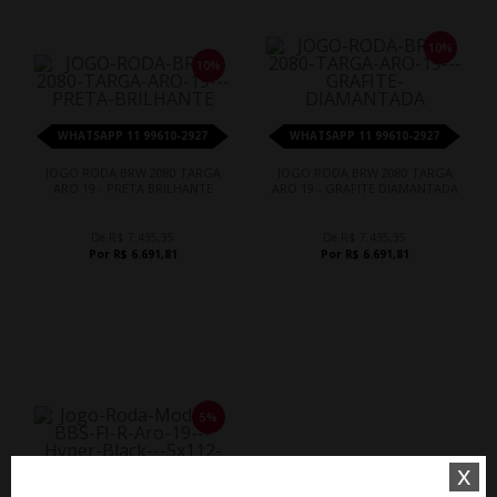
10%
10%
WHATSAPP 11 99610-2927
WHATSAPP 11 99610-2927
JOGO RODA BRW 2080 TARGA
JOGO RODA BRW 2080 TARGA
ARO 19 - PRETA BRILHANTE
ARO 19 - GRAFITE DIAMANTADA
De R$ 7.435,35
De R$ 7.435,35
Por R$ 6.691,81
Por R$ 6.691,81
5%
x