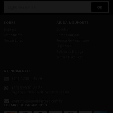
OK
SOBRE
AJUDA & SUPORTE
Empresa
Dúvidas
Atendimento
Como Comprar
Nossas Lojas
Formas de Pagamento
Segurança
Política de Entrega
Troca e Devolução
ATENDIMENTO
(11) 4238 - 4379
(11) 99610-2927
Seg á Sex: 8:00 - 18:00 - Sáb: 8:00 - 14:00
contato@leandrinistore.com.br
FORMAS DE PAGAMENTO