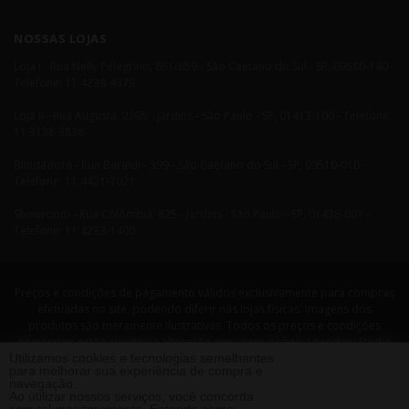
NOSSAS LOJAS
Loja I - Rua Nelly Pelegrino, 651/659 - São Caetano do Sul - SP, 09580-140 -
Telefone: 11 4238-4379
Loja II - Rua Augusta, 2995 - Jardins - São Paulo - SP, 01413-100 - Telefone:
11 3138-3838
Blindadora - Rua Baraldi - 399 - São Caetano do Sul - SP, 09510-010 -
Telefone: 11 4421-7021
Showroom - Rua Colômbia, 825 - Jardins - São Paulo - SP, 01438-001 -
Telefone: 11 4233-1400
Preços e condições de pagamento válidos exclusivamente para compras
efetuadas no site, podendo diferir nas lojas físicas. Imagens dos
produtos são meramente ilustrativas. Todos os preços e condições
comerciais estão sujeitos a alteração sem aviso prévio. Leandrini Studio
Utilizamos cookies e tecnologias semelhantes
Design. CNPJ: 08058479/0001-29 Rua Nelly Pellegrino, 651 CEP: 09580-140
para melhorar sua experiência de compra e
- São Caetano do Sul - SP Telefone: 11 4238 4379 Leandrini - Todos os
navegação.
direitos reservados. 2013 ®
Ao utilizar nossos serviços, você concorda