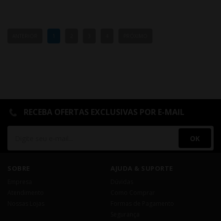
ANTERIOR
1
2
3
4
PRÓXIMO
RECEBA OFERTAS EXCLUSIVAS POR E-MAIL
OK
SOBRE
AJUDA & SUPORTE
Empresa
Dúvidas
Atendimento
Como Comprar
Nossas Lojas
Formas de Pagamento
Segurança