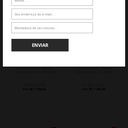
10%
10%
ENVIAR
WHATSAPP 11 99610-2927
WHATSAPP 11 99610-2927
JOGO RODA GT-7 NITRO
JOGO RODA GT-7 NITRO
CONCAVE ARO 20 - BRONZE
CONCAVE ARO 20 - PRETA
De R$ 8.100,00
De R$ 8.100,00
Por R$ 7.290,00
Por R$ 7.290,00