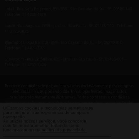
Loja I - Rua Nelly Pelegrino, 651/659 - São Caetano do Sul - SP, 09580-140 -
Telefone: 11 4238-4379
Loja II - Rua Augusta, 2995 - Jardins - São Paulo - SP, 01413-100 - Telefone:
11 3138-3838
Blindadora - Rua Baraldi - 399 - São Caetano do Sul - SP, 09510-010 -
Telefone: 11 4421-7021
Showroom - Rua Colômbia, 825 - Jardins - São Paulo - SP, 01438-001 -
Telefone: 11 4233-1400
Preços e condições de pagamento válidos exclusivamente para compras
efetuadas no site, podendo diferir nas lojas físicas. Imagens dos
produtos são meramente ilustrativas. Todos os preços e condições
comerciais estão sujeitos a alteração sem aviso prévio. Leandrini Studio
Utilizamos cookies e tecnologias semelhantes
Design. CNPJ: 08058479/0001-29 Rua Nelly Pellegrino, 651 CEP: 09580-140
para melhorar sua experiência de compra e
- São Caetano do Sul - SP Telefone: 11 4238 4379 Leandrini - Todos os
navegação.
direitos reservados. 2013 ®
Ao utilizar nossos serviços, você concorda
com tal monitoramento. Entenda como
funciona em nossa
política de privacidade.