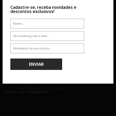
Cadastre-se, receba novidades e
SOBRE
AJUDA & SUPORTE
descontos exclusivos!
Empresa
Dúvidas
Atendimento
Como Comprar
Nossas Lojas
Formas de Pagamento
Segurança
Política de Entrega
Troca e Devolução
ATENDIMENTO
ENVIAR
(11) 4238 - 4379
(11) 99610-2927
Seg á Sex: 8:00 - 18:00 - Sáb: 8:00 - 14:00
contato@leandrinistore.com.br
FORMAS DE PAGAMENTO