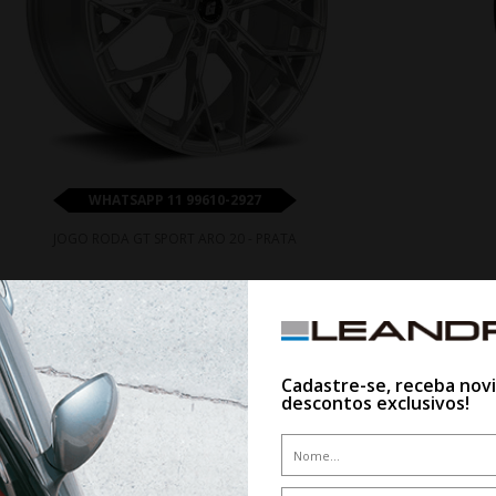
WHATSAPP 11 99610-2927
JOGO RODA GT SPORT ARO 20 - PRATA
De R$ 8.060,00
Por R$ 7.254,00
Cadastre-se, receba nov
descontos exclusivos!
10%