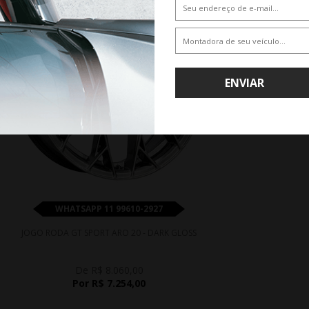
ENVIAR
WHATSAPP 11 99610-2927
JOGO RODA GT SPORT ARO 20 - DARK GLOSS
De R$ 8.060,00
Por R$ 7.254,00