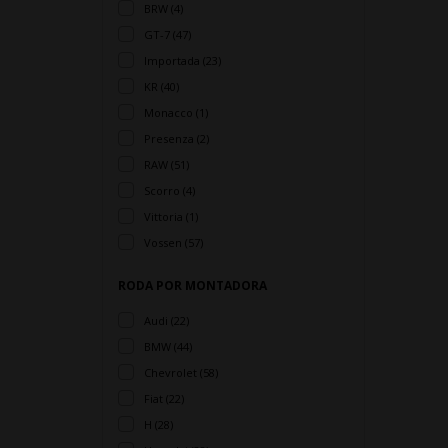
BRW (4)
GT-7 (47)
Importada (23)
KR (40)
Monacco (1)
Presenza (2)
RAW (51)
Scorro (4)
Vittoria (1)
Vossen (57)
RODA POR MONTADORA
Audi (22)
BMW (44)
Chevrolet (58)
Fiat (22)
H (28)