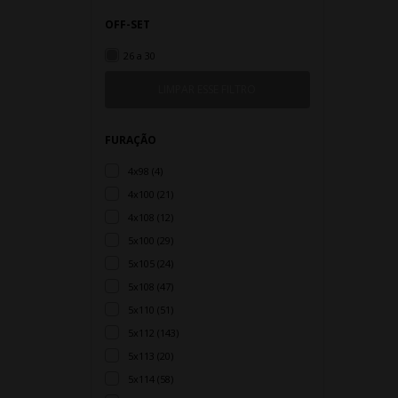
OFF-SET
26 a 30
FURAÇÃO
4x98 (4)
4x100 (21)
4x108 (12)
5x100 (29)
5x105 (24)
5x108 (47)
5x110 (51)
5x112 (143)
5x113 (20)
5x114 (58)