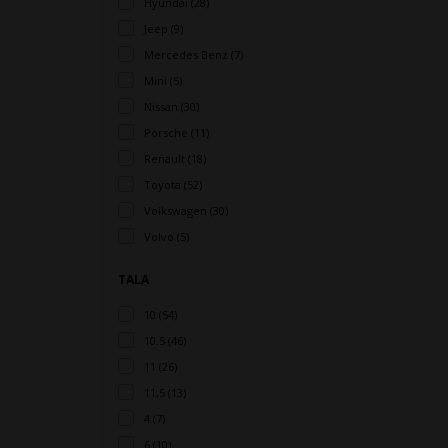
Hyundai (28)
Jeep (9)
Mercedes Benz (7)
Mini (5)
Nissan (30)
Porsche (11)
Renault (18)
Toyota (52)
Volkswagen (30)
Volvo (5)
TALA
10 (54)
10.5 (46)
11 (26)
11,5 (13)
4 (7)
6 (10)