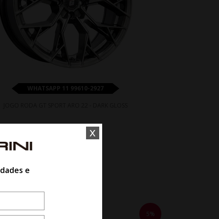
WHATSAPP 11 99610-2927
JOGO RODA GT SPORT ARO 22 - DARK GLOSS
x
De R$ 10.070,00
Por R$ 9.063,00
idades e
5%