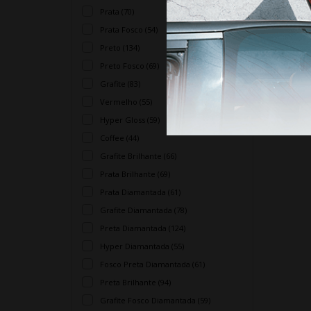
Prata (70)
Prata Fosco (54)
Preto (134)
Preto Fosco (69)
Grafite (83)
Vermelho (55)
Hyper Gloss (59)
Coffee (44)
Grafite Brilhante (66)
Prata Brilhante (69)
Prata Diamantada (61)
Grafite Diamantada (78)
Preta Diamantada (124)
Hyper Diamantada (55)
Fosco Preta Diamantada (61)
Preta Brilhante (94)
Grafite Fosco Diamantada (59)