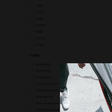
7 (30)
7.5 (5)
8 (58)
8.5 (58)
9 (88)
9.5 (57)
12 (25)
CORES
Branca (55)
Bronze (61)
Cromada (1)
Cromo Black (3)
Diamantada (122)
Dourada (56)
Fibra de Carbono (4)
Grafite Fosco (62)