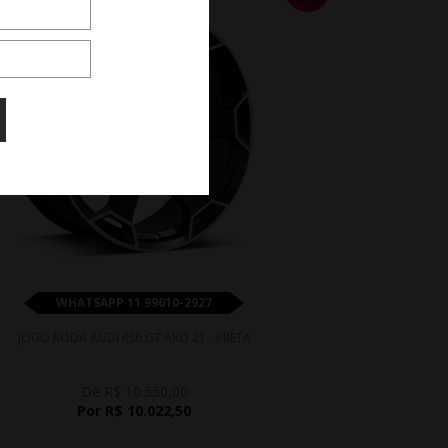
WHATSAPP 11 99610-2927
JOGO RODA AUDI RS6 GT ARO 21 - PRETA
De R$ 10.550,00
Por R$ 10.022,50