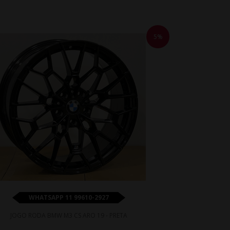
5%
WHATSAPP 11 99610-2927
JOGO RODA BMW M3 CS ARO 19 - PRETA