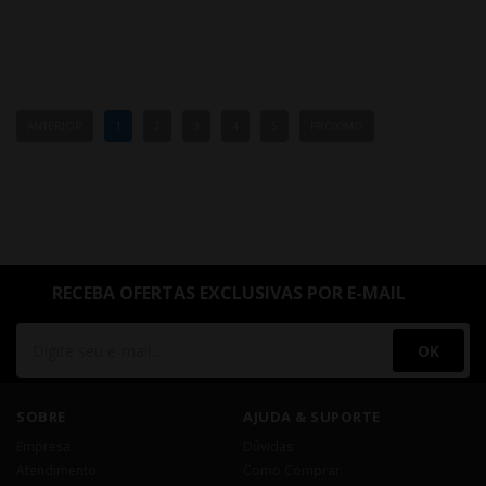
ANTERIOR
1
2
3
4
5
PRÓXIMO
RECEBA OFERTAS EXCLUSIVAS POR E-MAIL
OK
SOBRE
AJUDA & SUPORTE
Empresa
Dúvidas
Atendimento
Como Comprar