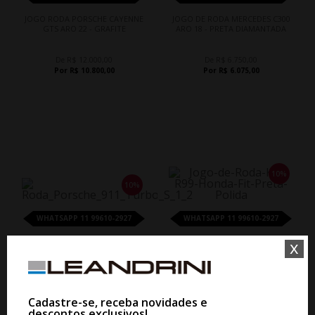
JOGO RODA PORSCHE CAYENNE
JOGO DE RODA MERCEDES C300
GTS ARO 22 - GRAFITE
ARO 18 - PRETA DIAMANTADA
De R$ 12.000,00
De R$ 6.750,00
Por R$ 10.800,00
Por R$ 6.075,00
10%
10%
WHATSAPP 11 99610-2927
WHATSAPP 11 99610-2927
x
JOGO RODA PORSCHE TURBO S
JOGO DE RODA KR R99 FIT ARO
ARO 22 - GRAFITE DIAMANTADA
15 - PRETA DIAMANTADA
De R$ 12.000,00
De R$ 3.224,00
Por R$ 10.800,00
Por R$ 2.901,60
Cadastre-se, receba novidades e
descontos exclusivos!