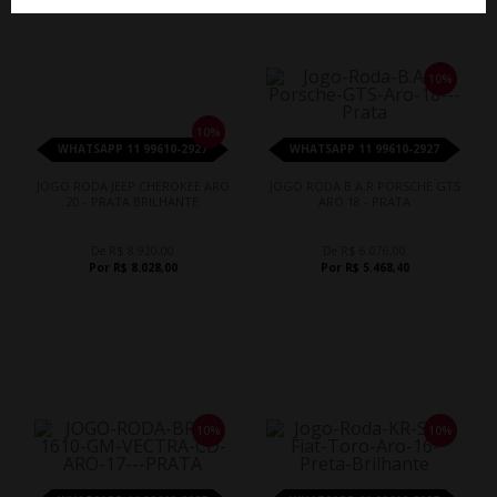
10%
10%
WHATSAPP 11 99610-2927
WHATSAPP 11 99610-2927
JOGO RODA JEEP CHEROKEE ARO
JOGO RODA B.A.R PORSCHE GTS
20 - PRATA BRILHANTE
ARO 18 - PRATA
De R$ 8.920,00
De R$ 6.076,00
Por R$ 8.028,00
Por R$ 5.468,40
10%
10%