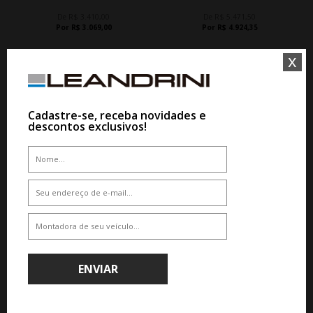
De R$ 3.410,00
De R$ 5.471,50
Por R$ 3.069,00
Por R$ 4.924,35
x
Cadastre-se, receba novidades e
descontos exclusivos!
10%
10%
WHATSAPP 11 99610-2927
WHATSAPP 11 99610-2927
JOGO RODA B.A.R SAMPSON ARO
JOGO RODA JEEP CHEROKEE ARO
19 - PRATA
20 - PRETA BRILHANTE
De R$ 6.510,00
De R$ 8.920,00
Por R$ 5.859,00
Por R$ 8.028,00
ENVIAR