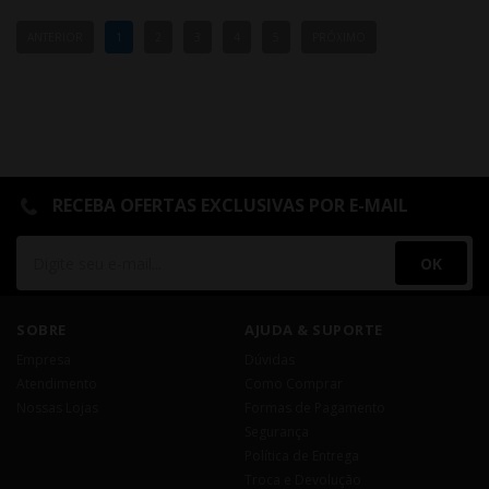
ANTERIOR
1
2
3
4
5
PRÓXIMO
RECEBA OFERTAS EXCLUSIVAS POR E-MAIL
OK
SOBRE
AJUDA & SUPORTE
Empresa
Dúvidas
Atendimento
Como Comprar
Nossas Lojas
Formas de Pagamento
Segurança
Política de Entrega
Troca e Devolução