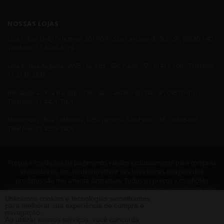
NOSSAS LOJAS
Loja I - Rua Nelly Pelegrino, 651/659 - São Caetano do Sul - SP, 09580-140 -
Telefone: 11 4238-4379
Loja II - Rua Augusta, 2995 - Jardins - São Paulo - SP, 01413-100 - Telefone:
11 3138-3838
Blindadora - Rua Baraldi - 399 - São Caetano do Sul - SP, 09510-010 -
Telefone: 11 4421-7021
Showroom - Rua Colômbia, 825 - Jardins - São Paulo - SP, 01438-001 -
Telefone: 11 4233-1400
Preços e condições de pagamento válidos exclusivamente para compras
efetuadas no site, podendo diferir nas lojas físicas. Imagens dos
produtos são meramente ilustrativas. Todos os preços e condições
comerciais estão sujeitos a alteração sem aviso prévio. Leandrini Studio
Utilizamos cookies e tecnologias semelhantes
Design. CNPJ: 08058479/0001-29 Rua Nelly Pellegrino, 651 CEP: 09580-140
para melhorar sua experiência de compra e
- São Caetano do Sul - SP Telefone: 11 4238 4379 Leandrini - Todos os
navegação.
direitos reservados. 2013 ®
Ao utilizar nossos serviços, você concorda