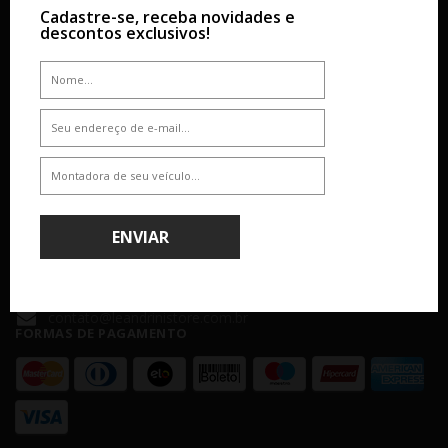
SOBRE
AJUDA & SUPORTE
Cadastre-se, receba novidades e
descontos exclusivos!
Empresa
Dúvidas
Atendimento
Como Comprar
Nossas Lojas
Formas de Pagamento
Segurança
Política de Entrega
Troca e Devolução
ATENDIMENTO
(11) 4238 - 4379
ENVIAR
(11) 99610-2927
Seg á Sex: 8:00 - 18:00 - Sáb: 8:00 - 14:00
contato@leandrinistore.com.br
FORMAS DE PAGAMENTO