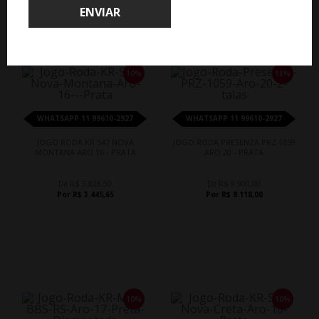
ENVIAR
10%
18%
WHATSAPP 11 99610-2927
WHATSAPP 11 99610-2927
JOGO RODA KR S47 NOVA
JOGO RODA PRESENZA PRZ 1059
MONTANA ARO 16 - PRATA
ARO 20 - PRATA
De R$ 3.828,50
De R$ 9.900,00
Por R$ 3.445,65
Por R$ 8.118,00
10%
10%