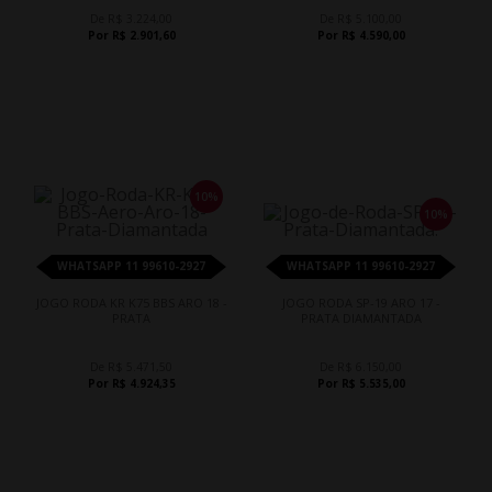
De R$ 3.224,00
De R$ 5.100,00
Por R$ 2.901,60
Por R$ 4.590,00
10%
10%
WHATSAPP 11 99610-2927
WHATSAPP 11 99610-2927
JOGO RODA KR K75 BBS ARO 18 -
JOGO RODA SP-19 ARO 17 -
PRATA
PRATA DIAMANTADA
De R$ 5.471,50
De R$ 6.150,00
Por R$ 4.924,35
Por R$ 5.535,00