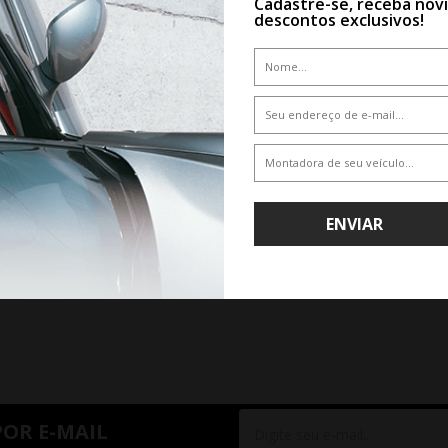
Cadastre-se, receba nov
descontos exclusivos!
CLIQUE AQUI E COMPRE
COM ESPECIALISTA
RIOR
1
PRÓXIMO
ENVIAR
POR E-MAIL