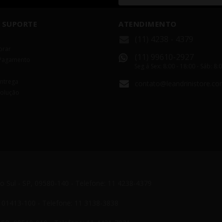
 SUPORTE
ATENDIMENTO
(11) 4238 - 4379
rar
(11) 99610-2927
Pagamento
Seg á Sex: 8:00 - 18:00 - Sáb: 8:
Entrega
contato@leandrinistore.co
volução
do Sul - SP, 09580-140 - Telefone: 11 4238-4379
P, 01413-100 - Telefone: 11 3138-3838