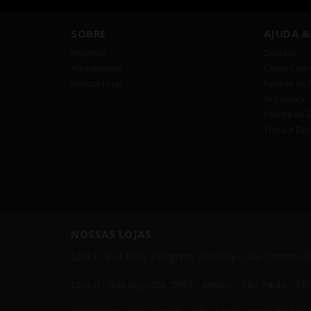
SOBRE
AJUDA &
Empresa
Dúvidas
Atendimento
Como Comp
Nossas Lojas
Formas de 
Segurança
Política de 
Troca e De
NOSSAS LOJAS
Loja I - Rua Nelly Pelegrino, 651/659 - São Caetano 
Loja II - Rua Augusta, 2995 - Jardins - São Paulo - S