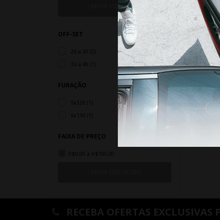
OFF-SET
26 a 30 (2)
36 a 40 (1)
FURAÇÃO
5x120 (1)
ANTE
6x139 (1)
FAIXA DE PREÇO
R$0,00 a R$100,00
RECEBA OFERTAS EXCLUSIVAS 