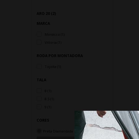
ARO 20 (2)
MARCA
Monacco (1)
Vittoria (1)
RODA POR MONTADORA
Toyota (1)
TALA
8 (1)
8.5 (1)
9 (1)
CORES
J
Preta Diamantada