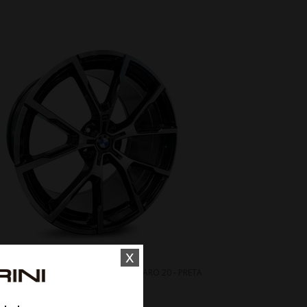
x
 RODA VITTORIA VT 407 BMW M850 ARO 20 - PRETA
DIAMANTADA