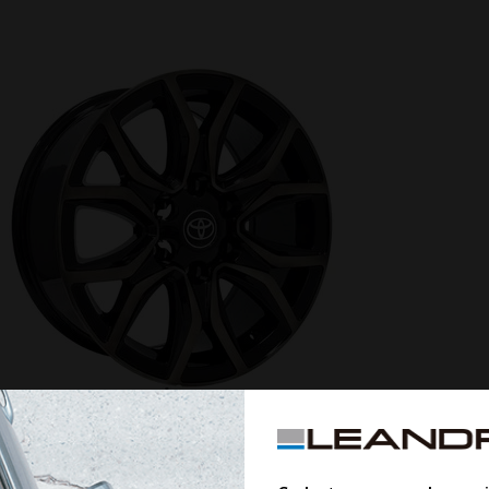
OGO RODA TOYOTA HILUX GR SPORT ARO 20 - PRETA FUMÊ
JOGO