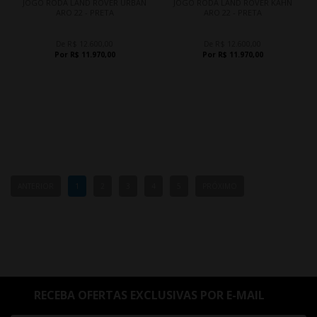
JOGO RODA LAND ROVER URBAN
JOGO RODA LAND ROVER KAHN
ARO 22 - PRETA
ARO 22 - PRETA
De R$ 12.600,00
De R$ 12.600,00
Por R$ 11.970,00
Por R$ 11.970,00
ANTERIOR
1
2
3
4
5
PRÓXIMO
RECEBA OFERTAS EXCLUSIVAS POR E-MAIL