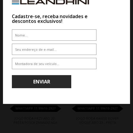
De R$ 6.450,00
De R$ 8.100,00
Por R$ 5.805,00
Por R$ 7.290,00
Cadastre-se, receba novidades e
descontos exclusivos!
5%
ENVIAR
18%
WHATSAPP 11 99610-2927
WHATSAPP 11 99610-2927
JOGO RODA PRZ3 ARO 20 -
JOGO RODA RANGE ROVER
PRETA FOSCA DIAMANTADA
VOGUE ARO 23 - PRETA