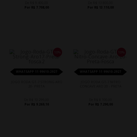
De R$ 9.400,00
De R$ 13.800,00
Por R$ 7.708,00
Por R$ 13.110,00
10%
10%
WHATSAPP 11 99610-2927
WHATSAPP 11 99610-2927
JOGO RODA GT-7 STRONG ARO
JOGO RODA GT-7 NITRO
20- PRETA
CONCAVE ARO 20 - PRETA
De R$ 10.299,00
De R$ 8.100,00
Por R$ 9.269,10
Por R$ 7.290,00