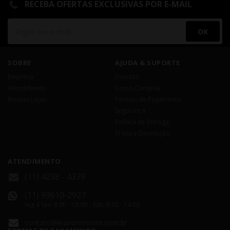
RECEBA OFERTAS EXCLUSIVAS POR E-MAIL
OK
SOBRE
AJUDA & SUPORTE
Empresa
Dúvidas
Atendimento
Como Comprar
Nossas Lojas
Formas de Pagamento
Segurança
Política de Entrega
Troca e Devolução
ATENDIMENTO
(11) 4238 - 4379
(11) 99610-2927
Seg á Sex: 8:00 - 18:00 - Sáb: 8:00 - 14:00
contato@leandrinistore.com.br