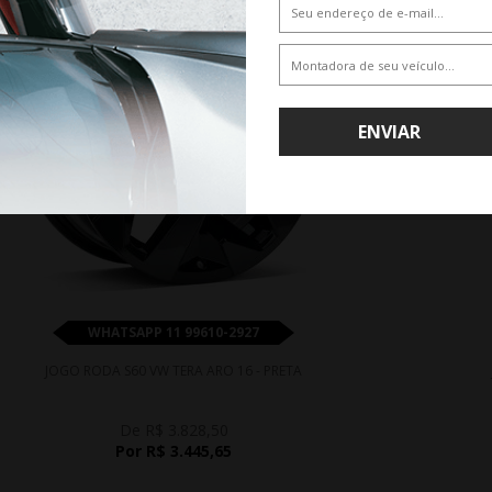
ENVIAR
WHATSAPP 11 99610-2927
JOGO RODA S60 VW TERA ARO 16 - PRETA
De R$ 3.828,50
Por R$ 3.445,65