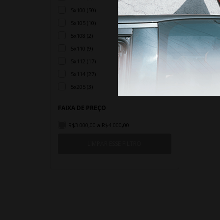
5x100 (50)
5x105 (10)
5x108 (2)
5x110 (9)
5x112 (17)
5x114 (27)
5x205 (3)
FAIXA DE PREÇO
R$3.000,00 a R$4.000,00