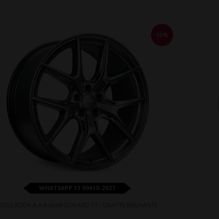
10%
WHATSAPP 11 99610-2927
JOGO RODA B.A.R SAMPSON ARO 17 - GRAFITE BRILHANTE