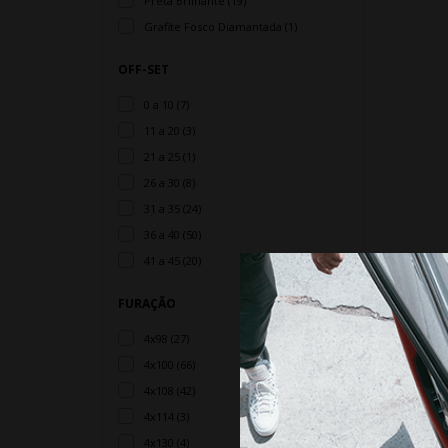
Preta Brilhante (19)
Grafite Fosco Diamantada (1)
OFF-SET
0 a 10 (7)
11 a 20 (3)
21 a 25 (1)
26 a 30 (8)
31 a 35 (24)
36 a 40 (50)
41 a 45 (20)
FURAÇÃO
4x98 (27)
4x100 (66)
4x108 (42)
4x114 (3)
4x130 (4)