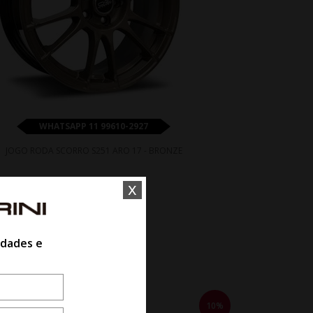
WHATSAPP 11 99610-2927
JOGO RODA SCORRO S251 ARO 17 - BRONZE
x
De R$ 3.980,00
Por R$ 3.582,00
idades e
10%