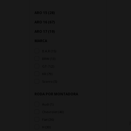
ARO 15 (28)
ARO 16 (67)
ARO 17 (19)
MARCA
B.A.R (15)
BRW (13)
GT-7 (2)
KR (79)
Scorro (5)
RODA POR MONTADORA
Audi (1)
Chevrolet (40)
Fiat (36)
H (30)