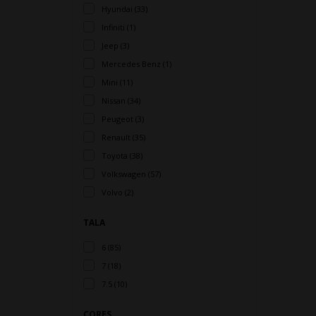
Hyundai (33)
Infiniti (1)
Jeep (3)
Mercedes Benz (1)
Mini (11)
Nissan (34)
Peugeot (3)
Renault (35)
Toyota (38)
Volkswagen (57)
Volvo (2)
TALA
6 (85)
7 (18)
7.5 (10)
CORES