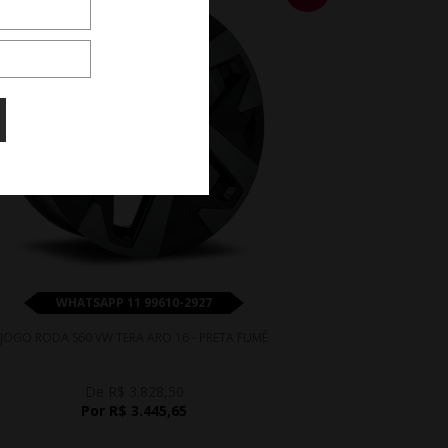
WHATSAPP 11 99610-2927
JOGO RODA S60 VW TERA ARO 16 - PRETA FUMÊ
De R$ 3.828,50
Por R$ 3.445,65