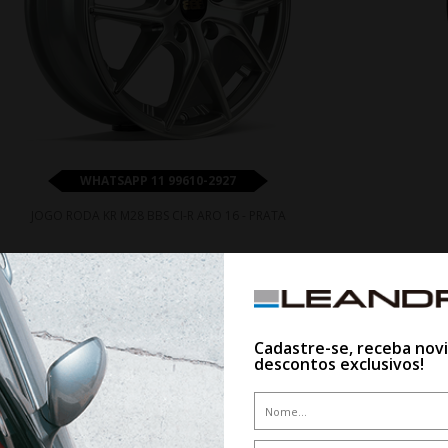
WHATSAPP 11 99610-2927
JOGO RODA KR M28 BBS CI-R ARO 16 - PRATA
De R$ 3.875,00
Por R$ 3.487,50
Cadastre-se, receba nov
descontos exclusivos!
10%