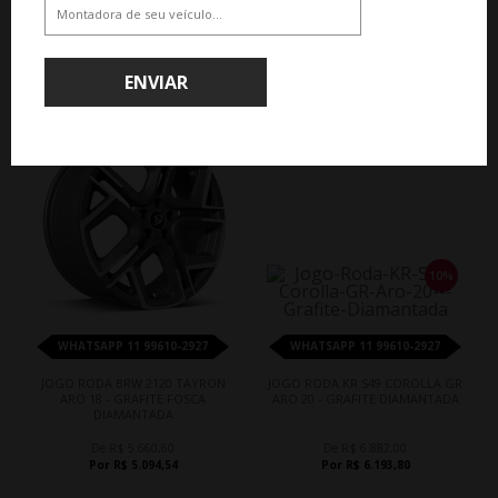
ENVIAR
10%
10%
WHATSAPP 11 99610-2927
WHATSAPP 11 99610-2927
JOGO RODA BRW 2120 TAYRON
JOGO RODA KR S49 COROLLA GR
ARO 18 - GRAFITE FOSCA
ARO 20 - GRAFITE DIAMANTADA
DIAMANTADA
De R$ 5.660,60
De R$ 6.882,00
Por R$ 5.094,54
Por R$ 6.193,80