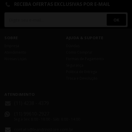
RECEBA OFERTAS EXCLUSIVAS POR E-MAIL
OK
SOBRE
AJUDA & SUPORTE
Empresa
Dúvidas
Atendimento
Como Comprar
Nossas Lojas
Formas de Pagamento
Segurança
Política de Entrega
Troca e Devolução
ATENDIMENTO
(11) 4238 - 4379
(11) 99610-2927
Seg á Sex: 8:00 - 18:00 - Sáb: 8:00 - 14:00
contato@leandrinistore.com.br