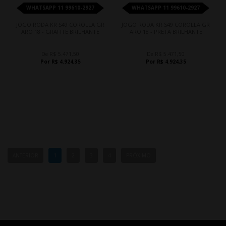
WHATSAPP 11 99610-2927
WHATSAPP 11 99610-2927
JOGO RODA KR S49 COROLLA GR
JOGO RODA KR S49 COROLLA GR
ARO 18 - GRAFITE BRILHANTE
ARO 18 - PRETA BRILHANTE
De R$ 5.471,50
De R$ 5.471,50
Por R$ 4.924,35
Por R$ 4.924,35
ANTERIOR
1
2
3
4
PRÓXIMO