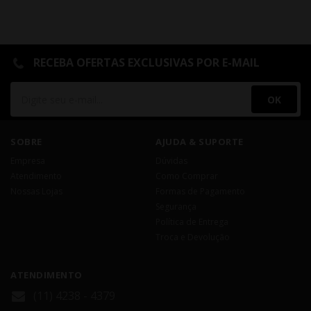
RECEBA OFERTAS EXCLUSIVAS POR E-MAIL
OK
SOBRE
AJUDA & SUPORTE
Empresa
Dúvidas
Atendimento
Como Comprar
Nossas Lojas
Formas de Pagamento
Segurança
Política de Entrega
Troca e Devolução
ATENDIMENTO
(11) 4238 - 4379