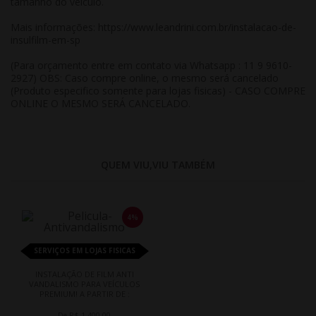
tamanho do veículo.
Mais informações:
https://www.leandrini.com.br/instalacao-de-
insulfilm-em-sp
(Para orçamento entre em contato via Whatsapp : 11 9 9610-
2927) OBS: Caso compre online, o mesmo será cancelado
(Produto especifico somente para lojas fisicas) - CASO COMPRE
ONLINE O MESMO SERÁ CANCELADO.
QUEM VIU,VIU TAMBÉM
4%
SERVIÇOS EM LOJAS FISICAS
INSTALAÇÃO DE FILM ANTI
VANDALISMO PARA VEÍCULOS
PREMIUM! A PARTIR DE :
De R$ 1.400,00