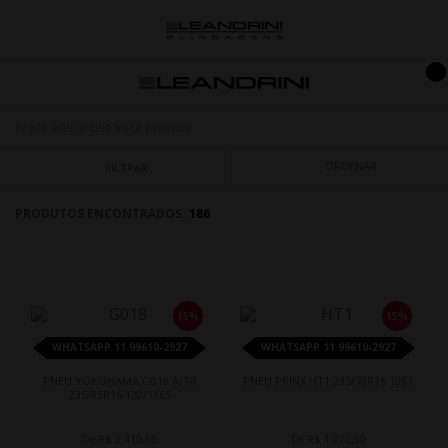
ORDENAR
FILTRAR
PRODUTOS ENCONTRADOS:
186
15%
15%
WHATSAPP 11 99610-2927
WHATSAPP 11 99610-2927
PNEU YOKOHAMA G018 A/T4
PNEU PRINX HT1 235/70R16 106T
235/85R16 120/116S
De R$ 2.410,65
De R$ 1.072,50