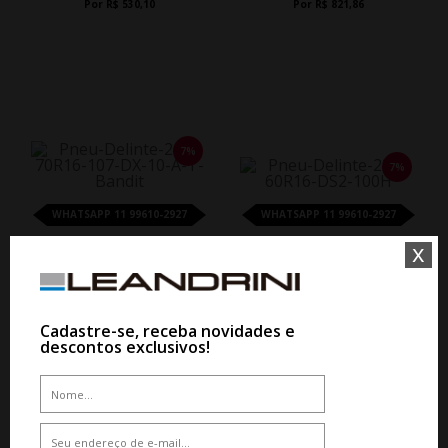
Por R$ 530,10
Por R$ 821,86
7%
7%
WHATSAPP 11 99610-2927
WHATSAPP 11 99610-2927
x
PNEU DELINTE 245/70R16 107 DX-
PNEU DELINTE 235/60R16 DS2
10 A/T BANDIT
SUV 100H
De R$ 1.504,80
De R$ 795,00
Por R$ 1.399,46
Por R$ 739,35
Cadastre-se, receba novidades e
descontos exclusivos!