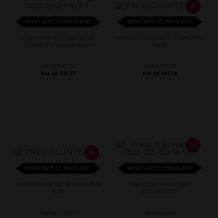
7%
WHATSAPP 11 99610-2927
WHATSAPP 11 99610-2927
PNEU HANKOOK VENTUS V2
PNEU DELINTE DS2 XL 215/45ZR16
CONCEPT 2 185/55R16 83H
90W
De R$ 932,25
De R$ 750,00
Por R$ 773,77
Por R$ 697,50
15%
7%
WHATSAPP 11 99610-2927
WHATSAPP 11 99610-2927
PNEU DELINTE DS2 XL 205/45ZR16
PNEU YOKOHAMA ES32
87W
205/65R16 95H
De R$ 570,00
De R$ 966,90