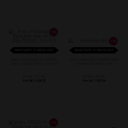
15%
17%
WHATSAPP 11 99610-2927
WHATSAPP 11 99610-2927
PNEU YOKOHAMA BLU EARTH-
PNEU HANKOOK DYNAPRO RA33
VAN RY 55 205/75R16C 113/111R
HP2 4PR 225/70R16 103H
De R$ 1.671,45
De R$ 1.430,55
Por R$ 1.420,73
Por R$ 1.187,36
17%