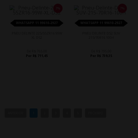
7%
7%
WHATSAPP 11 99610-2927
WHATSAPP 11 99610-2927
PNEU DELINTE 225/55ZR16 99W
PNEU DELINTE DS2 SUV
XL DS2
215/70R16 100H
De R$ 765,00
De R$ 795,00
Por R$ 711,45
Por R$ 739,35
ANTERIOR
1
2
3
4
5
PRÓXIMO