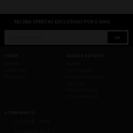
RECEBA OFERTAS EXCLUSIVAS POR E-MAIL
OK
SOBRE
AJUDA & SUPORTE
Empresa
Dúvidas
Atendimento
Como Comprar
Nossas Lojas
Formas de Pagamento
Segurança
Política de Entrega
Troca e Devolução
ATENDIMENTO
(11) 4238 - 4379
(11) 99610-2927