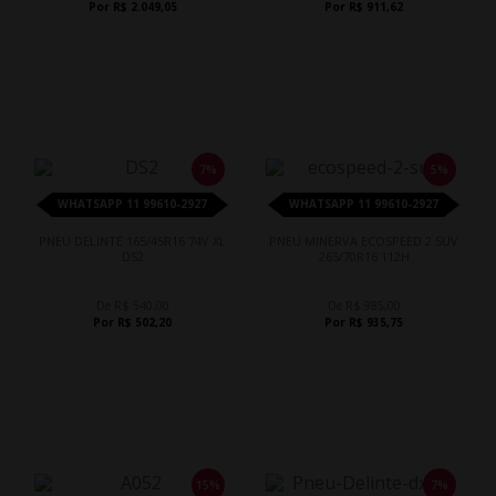
Por R$ 2.049,05
Por R$ 911,62
7%
5%
WHATSAPP 11 99610-2927
WHATSAPP 11 99610-2927
PNEU DELINTE 165/45R16 74V XL
PNEU MINERVA ECOSPEED 2 SUV
DS2
265/70R16 112H
De R$ 540,00
De R$ 985,00
Por R$ 502,20
Por R$ 935,75
15%
7%