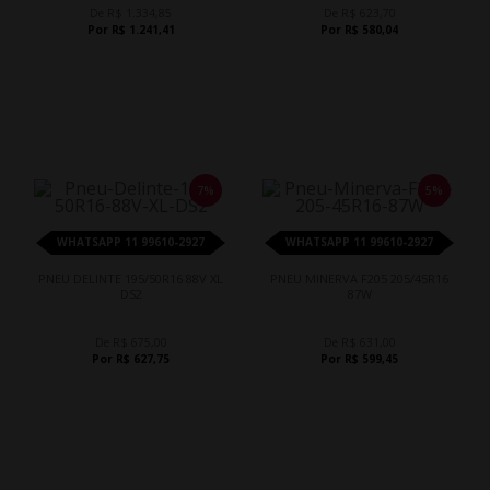
De R$ 1.334,85
De R$ 623,70
Por R$ 1.241,41
Por R$ 580,04
7%
5%
WHATSAPP 11 99610-2927
WHATSAPP 11 99610-2927
PNEU DELINTE 195/50R16 88V XL
PNEU MINERVA F205 205/45R16
DS2
87W
De R$ 675,00
De R$ 631,00
Por R$ 627,75
Por R$ 599,45