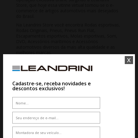
Store, que hoje essa vitrine virtual tornou-se o e-
commerce de artigos automotivos mais desejados
do Brasil.
Na Leandrini Store você encontra Rodas esportivas,
Rodas Originais, Pneus, Pneus Run Flat,
Escapamentos esportivos, Molas esportivas, Som,
DVD, Acessórios marítimos e Acessórios
automotivos diversos da mais alta qualidade e as
melhores marcas.
x
LEANDRINI STUDIO
Em 2005 nasceu a Leandrini Studio instalado em um
galpão de 700m2. Somos especialistas em pinturas
Cadastre-se, receba novidades e
personalizadas e em reparos com qualidade
descontos exclusivos!
garantida.
Se você procura uma empresa com qualificação
para trazer a originalidade do seu veículos de volta,
seja em caso de restauração, pequenos, médios e
sinistros ou mesmo em busca de exclusividade e
customização, entre em contato conosco. Seu carro
merece o melhor serviço do segmento.