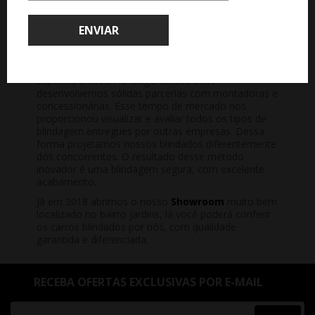
LEANDRINI BLINDAGENS
ENVIAR
No ano de 2013 A Leandrini Blindagens foi criada
pelo grupo Leandrini, com know-how de mais de 30
anos no desenvolvimento, comercialização e
personalização de automóveis de alto luxo e
superesportivos. Ao longo desses anos
desenvolvemos sólidas parcerias com montadoras e
concessionárias. Esse tempo de mercado nos
proporcionou visualizar e avaliar todos os tipos de
blindagem entregues por outras empresas. Dessa
forma projetamos nossos blindados diferentemente
dos concorrentes. O resultado desse método
inovador é uma blindagem segura, com excelente
acabamento.
Já em 2018 abrimos o nosso
Showroom
muito bem
localizado no bairro jardins, lá você poderá conferir
os carros blindados por nós, com qualidade
garantida e diferenciada.
RECEBA OFERTAS EXCLUSIVAS POR E-MAIL