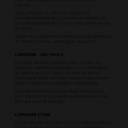
valiosos.
Após participar de Salões do Automóvel,
montadoras passaram a procurar os serviços da
loja para personalizar e criar os famosos Show cars
da época.
A partir daí, a loja virou referência para proprietários
de Ferrari, Porsche, Lamborghini, Audi e etc.
LEANDRINI - SÃO PAULO
Em 2000, abrimos a primeira filial Leandrini na
famosa e charmosa Rua Augusta, no nobre bairro
do Jardins, em São Paulo com mais de 800m2,
assim expandindo os nossos serviços para sempre
levar excelência em qualidade e atendimento.
Com ótima localização essa filial é perfeita para
você transformar seu veículo e deixar ele único do
jeito que você sempre quis.
LEANDRINI STORE
No ano de 2007 dedicamos nossos esforços a uma
operação exclusiva online surgindo a Leandrini