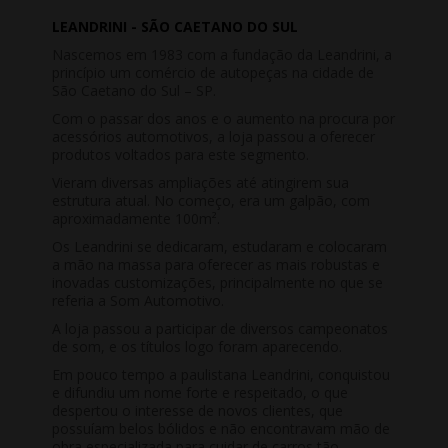
LEANDRINI - SÃO CAETANO DO SUL
Nascemos em 1983 com a fundação da Leandrini, a
princípio um comércio de autopeças na cidade de
São Caetano do Sul – SP.
Com o passar dos anos e o aumento na procura por
acessórios automotivos, a loja passou a oferecer
produtos voltados para este segmento.
Vieram diversas ampliações até atingirem sua
estrutura atual. No começo, era um galpão, com
aproximadamente 100m².
Os Leandrini se dedicaram, estudaram e colocaram
a mão na massa para oferecer as mais robustas e
inovadas customizações, principalmente no que se
referia a Som Automotivo.
A loja passou a participar de diversos campeonatos
de som, e os títulos logo foram aparecendo.
Em pouco tempo a paulistana Leandrini, conquistou
e difundiu um nome forte e respeitado, o que
despertou o interesse de novos clientes, que
possuíam belos bólidos e não encontravam mão de
obra especializada para cuidar de carros tão