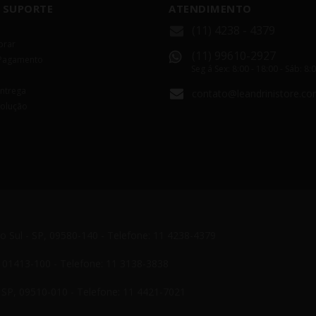
 SUPORTE
ATENDIMENTO
(11) 4238 - 4379
rar
(11) 99610-2927
Pagamento
Seg á Sex: 8:00 - 18:00 - Sáb: 8:
Entrega
contato@leandrinistore.co
volução
do Sul - SP, 09580-140 - Telefone: 11 4238-4379
P, 01413-100 - Telefone: 11 3138-3838
- SP, 09510-010 - Telefone: 11 4421-7021