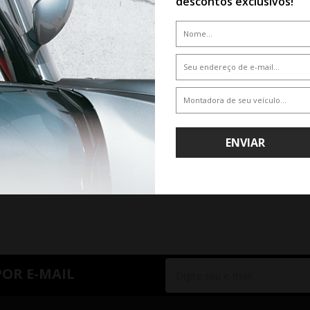
descontos exclusivos!
De R$ 4.174,50
Por R$ 3.464,84
ENVIAR
RIOR
1
PRÓXIMO
POR E-MAIL