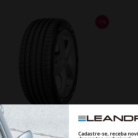
17%
WHATSAPP 11 99610-2927
U GOODYEAR EAGLE F1 ASYMMETRIC 3 (RUNFLAT) 225/45R19
PN
Cadastre-se, receba nov
92W