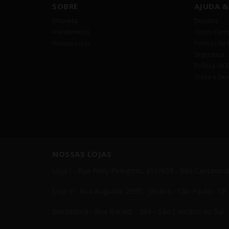
SOBRE
AJUDA &
Empresa
Dúvidas
Atendimento
Como Comp
Nossas Lojas
Formas de 
Segurança
Política de 
Troca e De
NOSSAS LOJAS
Loja I - Rua Nelly Pelegrino, 651/659 - São Caetano 
Loja II - Rua Augusta, 2995 - Jardins - São Paulo - S
Blindadora - Rua Baraldi - 399 - São Caetano do Sul 