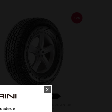
17%
x
WHATSAPP 11 99610-2927
EU GOODYEAR WRANGLER ALL TERRAIN ADVENTURE
idades e
255/60R20 113H *DEFENDER*