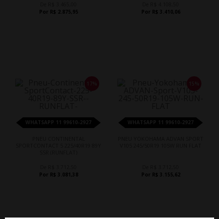
De R$ 3.465,00
De R$ 4.108,50
Por R$ 2.875,95
Por R$ 3.410,06
17%
15%
WHATSAPP 11 99610-2927
WHATSAPP 11 99610-2927
PNEU CONTINENTAL
PNEU YOKOHAMA ADVAN SPORT
SPORTCONTACT 5 225/40R19 89Y
V105 245/50R19 105W RUN FLAT
SSR (RUNFLAT)
De R$ 3.712,50
De R$ 3.712,50
Por R$ 3.081,38
Por R$ 3.155,62