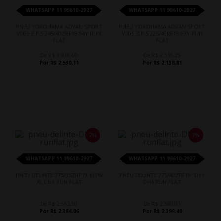
WHATSAPP 11 99610-2927
WHATSAPP 11 99610-2927
PNEU YOKOHAMA ADVAN SPORT
PNEU YOKOHAMA ADVAN SPORT
V105 Z.P.S 245/40ZRF19 94Y RUN
V105 Z.P.S 225/40RF19 93Y RUN
FLAT
FLAT
De R$ 2.976,60
De R$ 2.516,25
Por R$ 2.530,11
Por R$ 2.138,81
7%
7%
WHATSAPP 11 99610-2927
WHATSAPP 11 99610-2927
PNEU DELINTE 275/35ZRF19 100W
PNEU DELINTE 275/40ZRF19 101Y
XL DH6 RUN FLAT
DH6 RUN FLAT
De R$ 2.563,50
De R$ 2.580,00
Por R$ 2.384,06
Por R$ 2.399,40