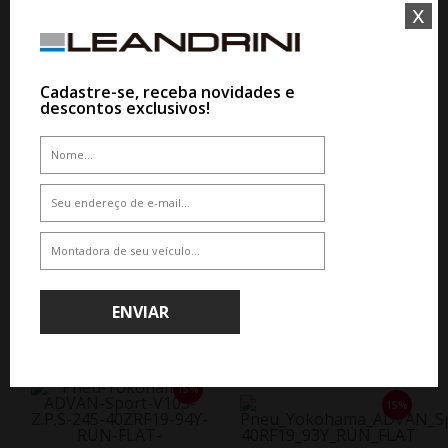
x
15%
15%
Cadastre-se, receba novidades e
descontos exclusivos!
WHATSAPP 11 99610-2927
WHATSAPP 11 99610-2927
PNEU YOKOHAMA ADVAN SPORT
PNEU YOKOHAMA ADVAN SPORT
V105 Z.P.S 275/35RF19 96Y RUN
V105 Z.P.S 255/35RF19 96Y RUN
FLAT
FLAT
De R$ 4.009,50
De R$ 2.953,50
Por R$ 3.408,08
Por R$ 2.510,48
ENVIAR
15%
15%