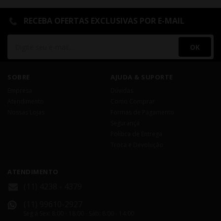
RECEBA OFERTAS EXCLUSIVAS POR E-MAIL
OK
SOBRE
AJUDA & SUPORTE
Empresa
Dúvidas
Atendimento
Como Comprar
Nossas Lojas
Formas de Pagamento
Segurança
Política de Entrega
Troca e Devolução
ATENDIMENTO
(11) 4238 - 4379
(11) 99610-2927
Seg á Sex: 8:00 - 18:00 - Sáb: 8:00 - 14:00