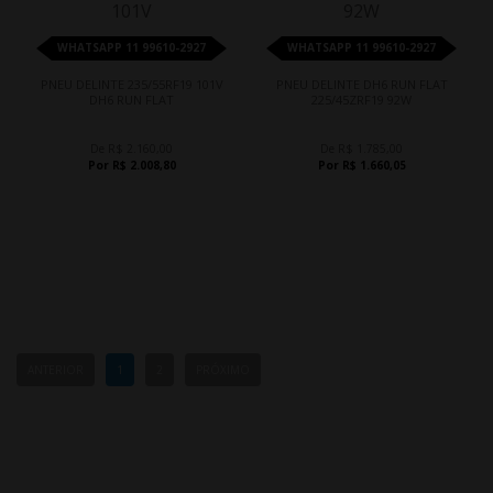
WHATSAPP 11 99610-2927
WHATSAPP 11 99610-2927
PNEU DELINTE 235/55RF19 101V
PNEU DELINTE DH6 RUN FLAT
DH6 RUN FLAT
225/45ZRF19 92W
De R$ 2.160,00
De R$ 1.785,00
Por R$ 2.008,80
Por R$ 1.660,05
ANTERIOR
1
2
PRÓXIMO