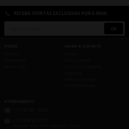
RECEBA OFERTAS EXCLUSIVAS POR E-MAIL
OK
SOBRE
AJUDA & SUPORTE
Empresa
Dúvidas
Atendimento
Como Comprar
Nossas Lojas
Formas de Pagamento
Segurança
Política de Entrega
Troca e Devolução
ATENDIMENTO
(11) 4238 - 4379
(11) 99610-2927
Seg á Sex: 8:00 - 18:00 - Sáb: 8:00 - 14:00