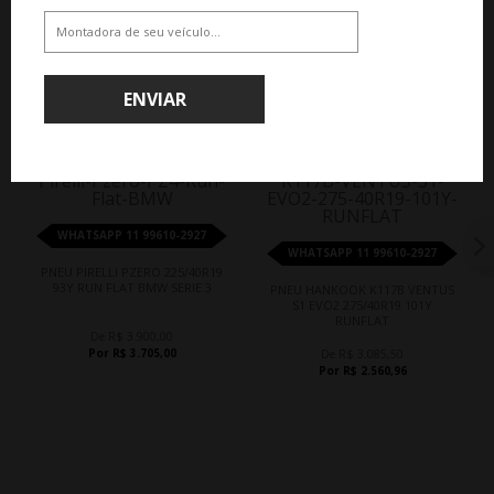
QUEM COMPROU, COMPROU TAMBÉM
ENVIAR
5%
17%
WHATSAPP 11 99610-2927
WHATSAPP 11 99610-2927
PNEU PIRELLI PZERO 225/40R19
93Y RUN FLAT BMW SERIE 3
PNEU HANKOOK K117B VENTUS
S1 EVO2 275/40R19 101Y
RUNFLAT
De R$ 3.900,00
Por R$ 3.705,00
De R$ 3.085,50
Por R$ 2.560,96