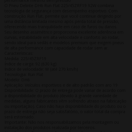
performance mesmo sem pressão
O
Pneu Delinte DH6 Run Flat 225/45ZRF19 92W
combina
tecnologia de segurança com desempenho esportivo. Com
construção
Run Flat
, permite que você continue dirigindo por
uma distância limitada mesmo após perda total de pressão,
oferecendo
mais tranquilidade em caso de furos ou danos
.
Seu desenho assimétrico proporciona
excelente aderência em
curvas, estabilidade em alta velocidade e conforto ao rodar
,
sendo ideal para sedãs e modelos premium que exigem pneus
de alta performance com capacidade de rodar sem ar.
Características:
Medida: 225/45ZRF19
Índice de carga: 92 (630 kg)
Índice de velocidade: W (até 270 km/h)
Tecnologia: Run Flat
Modelo: DH6
Aplicação: Veículos esportivos e de alto padrão com aro 19
Disponibilidade:
O prazo de entrega pode variar de acordo com
a disponibilidade do produto (devido à grande variedade de
medidas, alguns fabricantes vêm sofrendo atraso na fabricação
ou importação). Caso não haja disponibilidade do produto ou o
prazo de entrega não seja satisfatório, o valor total da compra
será estornado.
Importante:
Não nos responsabilizamos pela montagem ou
instalação dos produtos realizada por terceiros.