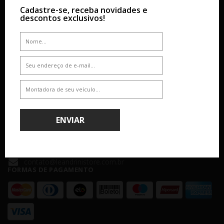
SOBRE
AJUDA & SUPORTE
Cadastre-se, receba novidades e
descontos exclusivos!
Empresa
Dúvidas
Atendimento
Como Comprar
Nossas Lojas
Formas de Pagamento
Segurança
Política de Entrega
Troca e Devolução
ATENDIMENTO
(11) 4238 - 4379
ENVIAR
(11) 99610-2927
Seg á Sex: 8:00 - 18:00 - Sáb: 8:00 - 14:00
contato@leandrinistore.com.br
FORMAS DE PAGAMENTO