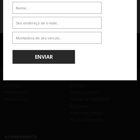
RECEBA OFERTAS EXCLUSIVAS POR E-MAIL
ENVIAR
OK
SOBRE
AJUDA & SUPORTE
Empresa
Dúvidas
Atendimento
Como Comprar
Nossas Lojas
Formas de Pagamento
Segurança
Política de Entrega
Troca e Devolução
ATENDIMENTO