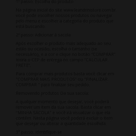
1º passo: Escolha do produto
Na página inicial do site www.leandrinistore.com.br
você pode escolher nossos produtos ou navegar
pelo menu e escolher a categoria do produto que
está buscando.
2º passo: Adicionar à sacola
Após escolher o produto mais adequado ao seu
estilo ou ocasião, escolha o tamanho (se
necessário), e a cor e clique no botão “COMPRAR”.
Insira o CEP de entrega no campo “CALCULAR
FRETE”.
Para comprar mais produtos basta você clicar em
"COMPRAR MAIS PRODUTOS” ou "FINALIZAR
COMPRAR " para finalizar seu pedido.
Removendo produtos Da sua sacola:
A qualquer momento que desejar, você poderá
remover um item da sua sacola. Basta clicar em
"MINHA SACOLA" e você irá visualizar o que ela
contém. Nesta página você poderá excluir o item
que desejar ou alterar a quantidade escolhida.
3° passo: Identifique-se