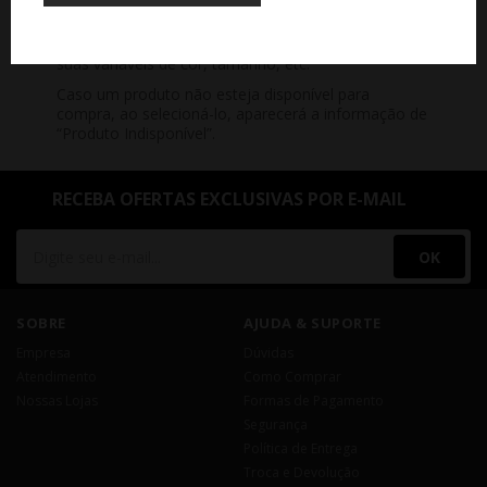
R: Ao consultar um produto, no site, você poderá
verificar se o mesmo está disponível, bem como
suas variáveis de cor, tamanho, etc.
Caso um produto não esteja disponível para
compra, ao selecioná-lo, aparecerá a informação de
“Produto Indisponível”.
RECEBA OFERTAS EXCLUSIVAS POR E-MAIL
OK
SOBRE
AJUDA & SUPORTE
Empresa
Dúvidas
Atendimento
Como Comprar
Nossas Lojas
Formas de Pagamento
Segurança
Política de Entrega
Troca e Devolução