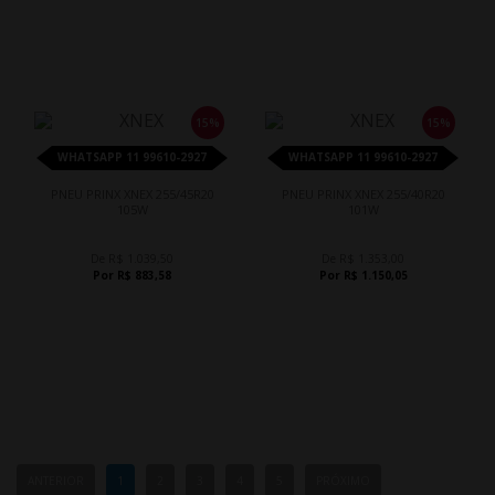
15%
15%
WHATSAPP 11 99610-2927
WHATSAPP 11 99610-2927
PNEU PRINX XNEX 255/45R20
PNEU PRINX XNEX 255/40R20
105W
101W
De R$ 1.039,50
De R$ 1.353,00
Por R$ 883,58
Por R$ 1.150,05
ANTERIOR
1
2
3
4
5
PRÓXIMO