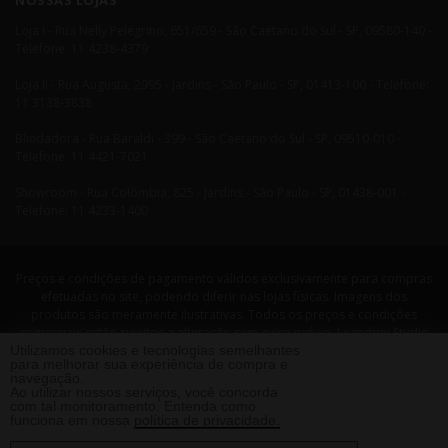
NOSSAS LOJAS
Loja I - Rua Nelly Pelegrino, 651/659 - São Caetano do Sul - SP, 09580-140 -
Telefone: 11 4238-4379
Loja II - Rua Augusta, 2995 - Jardins - São Paulo - SP, 01413-100 - Telefone:
11 3138-3838
Blindadora - Rua Baraldi - 399 - São Caetano do Sul - SP, 09510-010 -
Telefone: 11 4421-7021
Showroom - Rua Colômbia, 825 - Jardins - São Paulo - SP, 01438-001 -
Telefone: 11 4233-1400
Preços e condições de pagamento válidos exclusivamente para compras
efetuadas no site, podendo diferir nas lojas físicas. Imagens dos
produtos são meramente ilustrativas. Todos os preços e condições
comerciais estão sujeitos a alteração sem aviso prévio. Leandrini Studio
Utilizamos cookies e tecnologias semelhantes
Design. CNPJ: 08058479/0001-29 Rua Nelly Pellegrino, 651 CEP: 09580-140
para melhorar sua experiência de compra e
- São Caetano do Sul - SP Telefone: 11 4238 4379 Leandrini - Todos os
navegação.
direitos reservados. 2013 ®
Ao utilizar nossos serviços, você concorda
com tal monitoramento. Entenda como
funciona em nossa
política de privacidade.