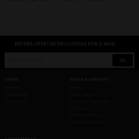
RECEBA OFERTAS EXCLUSIVAS POR E-MAIL
OK
SOBRE
AJUDA & SUPORTE
Empresa
Dúvidas
Atendimento
Como Comprar
Nossas Lojas
Formas de Pagamento
Segurança
Política de Entrega
Troca e Devolução
ATENDIMENTO