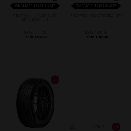
WHATSAPP 11 99610-2927
WHATSAPP 11 99610-2927
PNEU YOKOHAMA G018 A/T4
PNEU PRINX XNEX 275/55R20 117V
33X12.50R20 114S
De R$ 4.174,50
De R$ 1.653,30
Por R$ 3.548,32
Por R$ 1.405,30
15%
15%