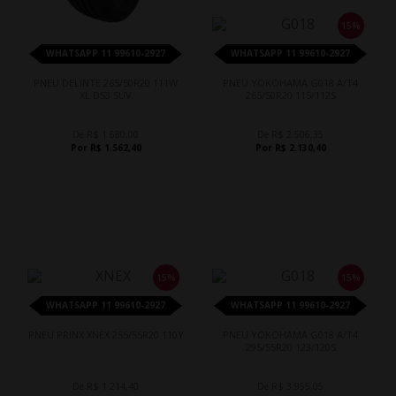
15%
WHATSAPP 11 99610-2927
WHATSAPP 11 99610-2927
PNEU DELINTE 265/50R20 111W
PNEU YOKOHAMA G018 A/T4
XL DS3 SUV
265/50R20 115/112S
De R$ 1.680,00
De R$ 2.506,35
Por R$ 1.562,40
Por R$ 2.130,40
15%
15%
WHATSAPP 11 99610-2927
WHATSAPP 11 99610-2927
PNEU PRINX XNEX 255/55R20 110Y
PNEU YOKOHAMA G018 A/T4
295/55R20 123/120S
De R$ 1.214,40
De R$ 3.955,05