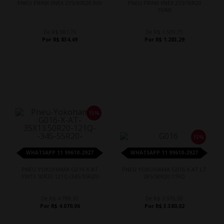
PNEU PRINX XNEX 235/45R20 96V
PNEU PRINX XNEX 235/50R20
104W
De R$ 981,75
De R$ 1.509,75
Por R$ 834,49
Por R$ 1.283,29
15%
15%
WHATSAPP 11 99610-2927
WHATSAPP 11 99610-2927
PNEU YOKOHAMA G016 X-AT
PNEU YOKOHAMA G016 X-AT LT
35X13.50R20 121Q (345/55R20)
285/50R20 119Q
De R$ 4.788,30
De R$ 3.976,50
Por R$ 4.070,06
Por R$ 3.380,02