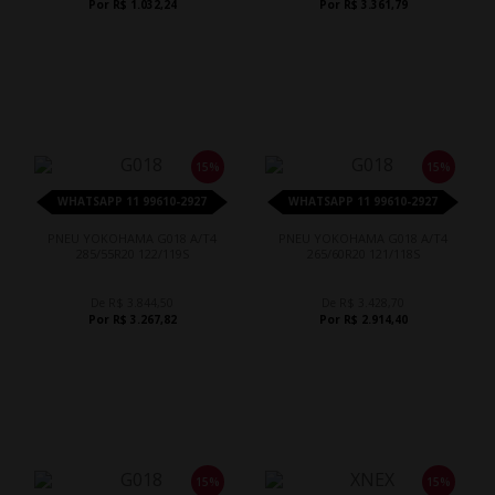
Por R$ 1.032,24
Por R$ 3.361,79
15%
15%
WHATSAPP 11 99610-2927
WHATSAPP 11 99610-2927
PNEU YOKOHAMA G018 A/T4
PNEU YOKOHAMA G018 A/T4
285/55R20 122/119S
265/60R20 121/118S
De R$ 3.844,50
De R$ 3.428,70
Por R$ 3.267,82
Por R$ 2.914,40
15%
15%