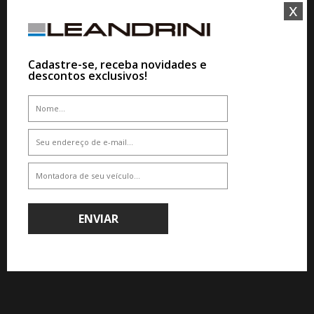
x
Cadastre-se, receba novidades e
descontos exclusivos!
QUEM COMPROU, COMPROU TAMBÉM
4%
SERVIÇOS EM LOJAS FISICAS
SERVIÇO PINTURA DE TETO ! A
PARTIR DE :
ENVIAR
De R$ 2.917,00
Por R$ 2.800,32