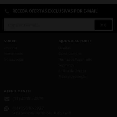
RECEBA OFERTAS EXCLUSIVAS POR E-MAIL
OK
SOBRE
AJUDA & SUPORTE
Empresa
Dúvidas
Atendimento
Como Comprar
Nossas Lojas
Formas de Pagamento
Segurança
Política de Entrega
Troca e Devolução
ATENDIMENTO
(11) 4238 - 4379
(11) 99610-2927
Seg á Sex: 8:00 - 18:00 - Sáb: 8:00 - 14:00