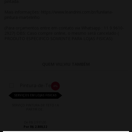
pintada.
Mais informações:
https://www.leandrini.com.br/funilaria-
pintura-martelinho
(Para orçamentos entre em contato via Whatsapp : 11 9 9610-
2927) OBS: Caso compre online, o mesmo será cancelado (
PRODUTO ESPECIFICO SOMENTE PARA LOJAS FISICAS)
QUEM VIU,VIU TAMBÉM
4%
SERVIÇOS EM LOJAS FISICAS
SERVIÇO PINTURA DE TETO ! A
PARTIR DE :
De R$ 2.917,00
Por R$ 2.800,32