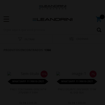
ORDENAR
FILTRAR
PRODUTOS ENCONTRADOS:
1366
15%
7%
WHATSAPP 11 99610-2927
WHATSAPP 11 99610-2927
PNEU YOKOHAMA G062 H/T4
PNEU DELINTE 265/50R20 111W
275/65R17 119H
XL DS3 SUV
De R$ 2.059,20
De R$ 1.680,00