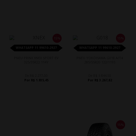
15%
15%
WHATSAPP 11 99610-2927
WHATSAPP 11 99610-2927
PNEU PRINX XNEX SPORT EV
PNEU YOKOHAMA G018 A/T4
325/35R22 114Y
285/55R20 122/119S
De R$ 2.277,00
De R$ 3.844,50
Por R$ 1.935,45
Por R$ 3.267,82
15%