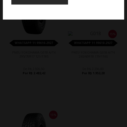
15%
WHATSAPP 11 99610-2927
WHATSAPP 11 99610-2927
PNEU YOKOHAMA G018 A/T4
PNEU YOKOHAMA G018 A/T4
295/70R17 121/118S
265/60R18 119/116S
De R$ 2.920,50
De R$ 2.296,80
Por R$ 2.482,42
Por R$ 1.952,28
15%