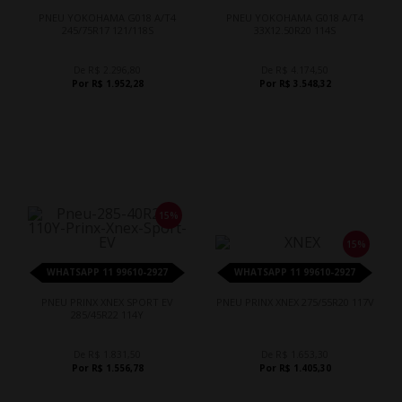
PNEU YOKOHAMA G018 A/T4
PNEU YOKOHAMA G018 A/T4
245/75R17 121/118S
33X12.50R20 114S
De R$ 2.296,80
De R$ 4.174,50
Por R$ 1.952,28
Por R$ 3.548,32
15%
15%
WHATSAPP 11 99610-2927
WHATSAPP 11 99610-2927
PNEU PRINX XNEX SPORT EV
PNEU PRINX XNEX 275/55R20 117V
285/45R22 114Y
De R$ 1.831,50
De R$ 1.653,30
Por R$ 1.556,78
Por R$ 1.405,30