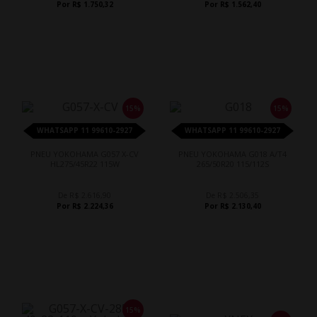
Por R$ 1.750,32
Por R$ 1.562,40
15%
15%
WHATSAPP 11 99610-2927
WHATSAPP 11 99610-2927
PNEU YOKOHAMA G057 X-CV
PNEU YOKOHAMA G018 A/T4
HL275/45R22 115W
265/50R20 115/112S
De R$ 2.616,90
De R$ 2.506,35
Por R$ 2.224,36
Por R$ 2.130,40
15%