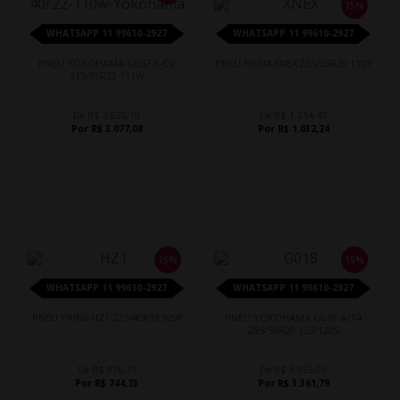
15%
WHATSAPP 11 99610-2927
WHATSAPP 11 99610-2927
PNEU YOKOHAMA G057 X-CV
PNEU PRINX XNEX 255/55R20 110Y
315/35R22 111W
De R$ 3.620,10
De R$ 1.214,40
Por R$ 3.077,08
Por R$ 1.032,24
15%
15%
WHATSAPP 11 99610-2927
WHATSAPP 11 99610-2927
PNEU PRINX HZ1 225/40R18 92W
PNEU YOKOHAMA G018 A/T4
295/55R20 123/120S
De R$ 876,15
De R$ 3.955,05
Por R$ 744,73
Por R$ 3.361,79