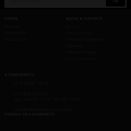
OK
SOBRE
AJUDA & SUPORTE
Empresa
Dúvidas
Atendimento
Como Comprar
Nossas Lojas
Formas de Pagamento
Segurança
Política de Entrega
Troca e Devolução
ATENDIMENTO
(11) 4238 - 4379
(11) 99610-2927
Seg á Sex: 8:00 - 18:00 - Sáb: 8:00 - 14:00
contato@leandrinistore.com.br
FORMAS DE PAGAMENTO