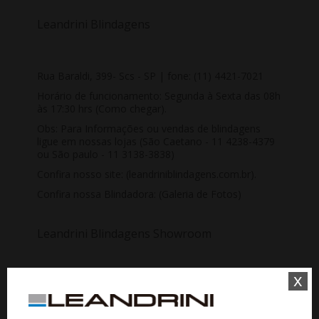
Leandrini Blindagens
Rua Baraldi, 399- Scs - SP | fone: (11) 4421-7021
Horário de funcionamento: Segunda à Sexta das 08h
às 17:30 hrs
(Como chegar)
.
Obs: Para Informações ou vendas de blindagens
ligue em nossas lojas (São Caetano - 11 4238-4379
ou São paulo - 11 3138-3838)
Confira nosso site:
(leandriniblindagens.com.br)
.
Confira nossa Blindadora:
(Galeria de Fotos)
Leandrini Blindagens Showroom
x
Rua Colômbia, 825 - Jardins - SP | fone: (11) 4233-
1400