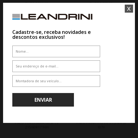
De R$ 1.996,50
De R$ 1.336,50
x
Por R$ 1.856,74
Por R$ 1.136,02
Cadastre-se, receba novidades e
descontos exclusivos!
15%
15%
ENVIAR
WHATSAPP 11 99610-2927
WHATSAPP 11 99610-2927
PNEU YOKOHAMA G058 CV
PNEU PRINX HT2 HT 235/60R18
215/60R17 96H
107V