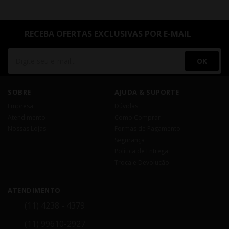
RECEBA OFERTAS EXCLUSIVAS POR E-MAIL
OK
SOBRE
AJUDA & SUPORTE
Empresa
Dúvidas
Atendimento
Como Comprar
Nossas Lojas
Formas de Pagamento
Segurança
Política de Entrega
Troca e Devolução
ATENDIMENTO
(11) 4238 - 4379
(11) 99610-2927