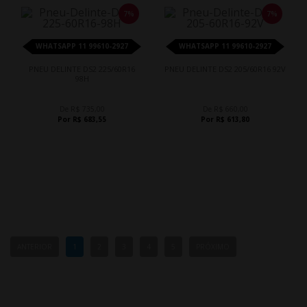
7%
7%
WHATSAPP 11 99610-2927
WHATSAPP 11 99610-2927
PNEU DELINTE DS2 225/60R16
PNEU DELINTE DS2 205/60R16 92V
98H
De R$ 735,00
De R$ 660,00
Por R$ 683,55
Por R$ 613,80
ANTERIOR
1
2
3
4
5
PRÓXIMO