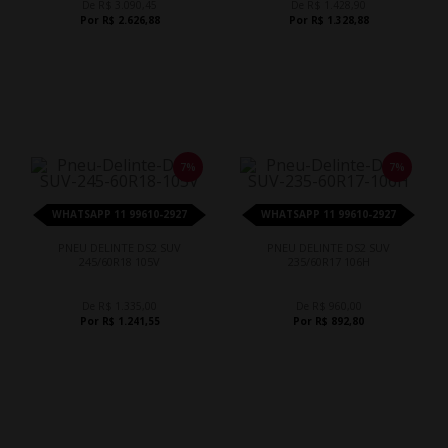
De R$ 3.090,45
De R$ 1.428,90
Por R$ 2.626,88
Por R$ 1.328,88
7%
7%
WHATSAPP 11 99610-2927
WHATSAPP 11 99610-2927
PNEU DELINTE DS2 SUV
PNEU DELINTE DS2 SUV
245/60R18 105V
235/60R17 106H
De R$ 1.335,00
De R$ 960,00
Por R$ 1.241,55
Por R$ 892,80