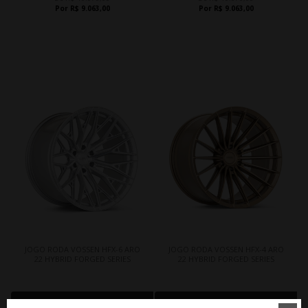
Por R$ 9.063,00
Por R$ 9.063,00
JOGO RODA VOSSEN HFX-6 ARO
JOGO RODA VOSSEN HFX-4 ARO
22 HYBRID FORGED SERIES
22 HYBRID FORGED SERIES
CLIQUE AQUI E COMPRE
CLIQUE AQUI E COMPRE