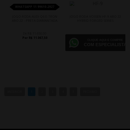
WHATSAPP 11 99610-2927
JOGO RODA AUDI Q6 E-TRON
JOGO RODA VOSSEN HF-9 ARO 22
ARO 22 - PRETA DIAMANTADA
HYBRID FORGED SERIES
De R$ 11.650,00
Por R$ 11.067,50
CLIQUE AQUI E COMPRE
COM ESPECIALISTA
ANTERIOR
1
2
3
4
5
PRÓXIMO