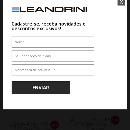
x
COM ESPECIALISTA
COM ESPECIALISTA
Cadastre-se, receba novidades e
descontos exclusivos!
18%
WHATSAPP 11 99610-2927
JOGO RODA VOSSEN HFX-2 ARO
JOGO RODA PRZ 1996 ARO 22
22 HYBRID FORGED SERIES
FORD F250 - CROMADA
De R$ 19.100,00
Por R$ 15.662,00
CLIQUE AQUI E COMPRE
COM ESPECIALISTA
ENVIAR
18%
18%