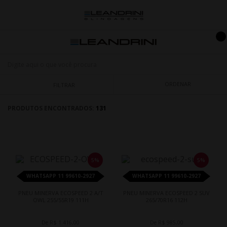
ORDENAR
FILTRAR
PRODUTOS ENCONTRADOS:
131
5%
5%
WHATSAPP 11 99610-2927
WHATSAPP 11 99610-2927
PNEU MINERVA ECOSPEED 2 A/T
PNEU MINERVA ECOSPEED 2 SUV
OWL 255/55R19 111H
265/70R16 112H
De R$ 1.416,00
De R$ 985,00