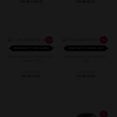
Por R$ 1.345,20
Por R$ 935,75
5%
5%
WHATSAPP 11 99610-2927
WHATSAPP 11 99610-2927
PNEU MINERVA ECOSPEED 2 SUV
PNEU MINERVA F205 245/45R17
215/60R17 100V
95W
De R$ 815,00
De R$ 790,00
Por R$ 774,25
Por R$ 750,50
5%