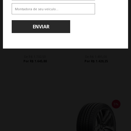
5%
5%
ENVIAR
WHATSAPP 11 99610-2927
WHATSAPP 11 99610-2927
PNEU MINERVA ECOSPEED 2 SUV
PNEU MINERVA ECOSPEED 2 XL
XL 275/40R21 107Y
255/40R21 102Y
De R$ 1.732,50
De R$ 1.495,00
Por R$ 1.645,88
Por R$ 1.420,25
5%