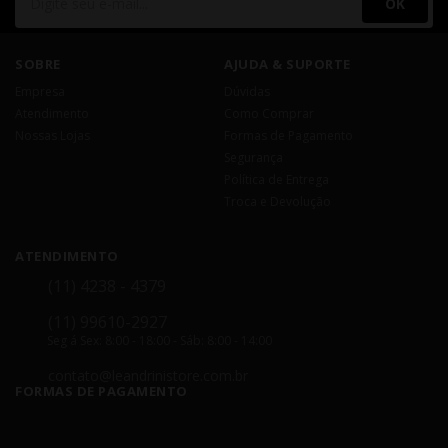
OK
SOBRE
AJUDA & SUPORTE
Empresa
Dúvidas
Atendimento
Como Comprar
Nossas Lojas
Formas de Pagamento
Segurança
Política de Entrega
Troca e Devolução
ATENDIMENTO
(11) 4238 - 4379
(11) 99610-2927
Seg á Sex: 8:00 - 18:00 - Sáb: 8:00 - 14:00
contato@leandrinistore.com.br
FORMAS DE PAGAMENTO