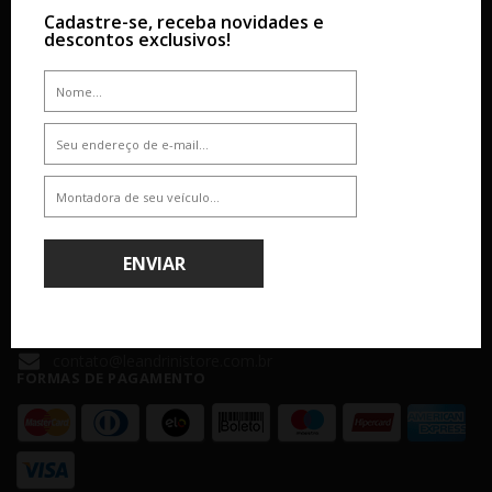
SOBRE
AJUDA & SUPORTE
Cadastre-se, receba novidades e
descontos exclusivos!
Empresa
Dúvidas
Atendimento
Como Comprar
Nossas Lojas
Formas de Pagamento
Segurança
Política de Entrega
Troca e Devolução
ATENDIMENTO
(11) 4238 - 4379
ENVIAR
(11) 99610-2927
Seg á Sex: 8:00 - 18:00 - Sáb: 8:00 - 14:00
contato@leandrinistore.com.br
FORMAS DE PAGAMENTO