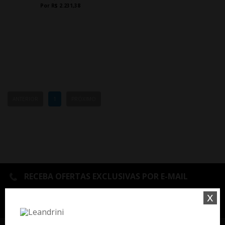
Por R$ 2.231,38
ANTERIOR
1
PRÓXIMO
RECEBA OFERTAS EXCLUSIVAS POR E-MAIL
x
OK