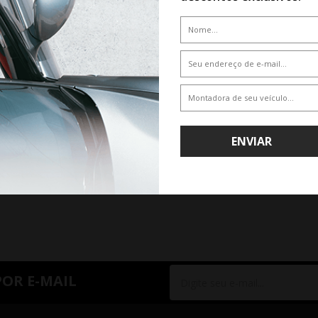
De R$ 1.200,00
Por R$ 1.152,00
ENVIAR
RIOR
1
PRÓXIMO
POR E-MAIL