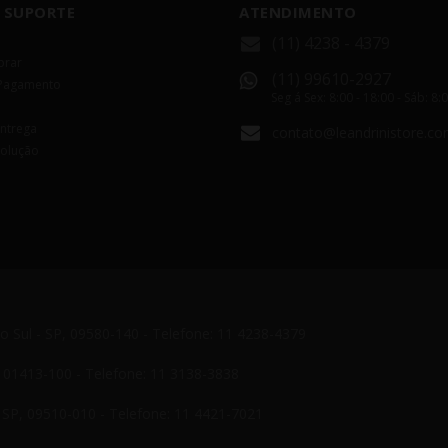
 SUPORTE
ATENDIMENTO
(11) 4238 - 4379
rar
(11) 99610-2927
Pagamento
Seg á Sex: 8:00 - 18:00 - Sáb: 8:
Entrega
contato@leandrinistore.co
volução
do Sul - SP, 09580-140 - Telefone: 11 4238-4379
P, 01413-100 - Telefone: 11 3138-3838
- SP, 09510-010 - Telefone: 11 4421-7021