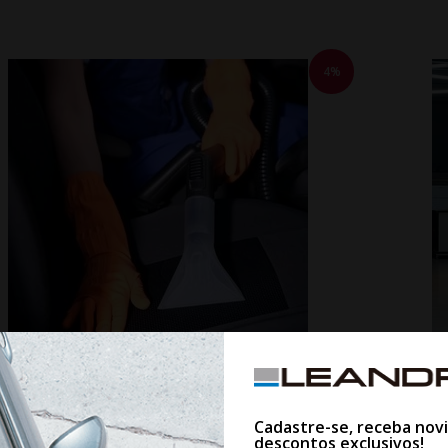
4%
SERVIÇOS EM LOJAS FISICAS
SERVIÇO HIGIENIZAÇÃO AUTOMOTIVA !! A PARTIR DE :
SERVIÇ
Cadastre-se, receba nov
descontos exclusivos!