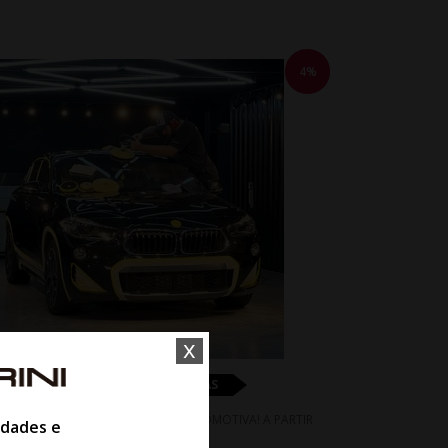
4%
x
SERVIÇOS EM LOJAS FISICAS
O POLIMENTO E CRISTALIZAÇÃO AUTOMOTIVA! A PARTIR
idades e
DE :