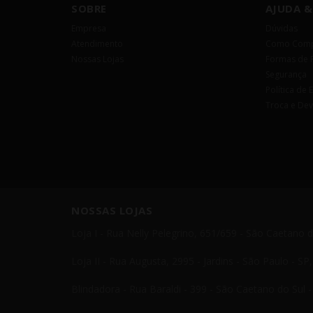
SOBRE
AJUDA &
Empresa
Dúvidas
Atendimento
Como Comp
Nossas Lojas
Formas de 
Segurança
Política de 
Troca e De
NOSSAS LOJAS
Loja I - Rua Nelly Pelegrino, 651/659 - São Caetano 
Loja II - Rua Augusta, 2995 - Jardins - São Paulo - S
Blindadora - Rua Baraldi - 399 - São Caetano do Sul 