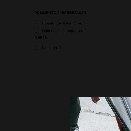
POLIMENTO E HIGIENIZAÇÃO
Higienização Automotiva (1)
Polimento e Cristalização (1)
MARCA
Leandrini (2)