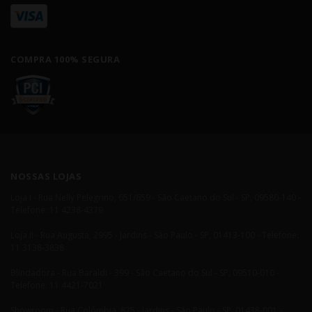
COMPRA 100% SEGURA
NOSSAS LOJAS
Loja I - Rua Nelly Pelegrino, 651/659 - São Caetano do Sul - SP, 09580-140 -
Telefone: 11 4238-4379
Loja II - Rua Augusta, 2995 - Jardins - São Paulo - SP, 01413-100 - Telefone:
11 3138-3838
Blindadora - Rua Baraldi - 399 - São Caetano do Sul - SP, 09510-010 -
Telefone: 11 4421-7021
Showroom - Rua Colômbia, 825 - Jardins - São Paulo - SP, 01438-001 -