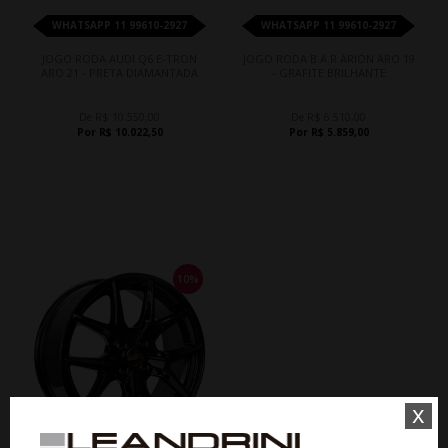
WHATSAPP 11 99610-2927
WHATSAPP 11 99610-2927
JOGO RODA AUDI Q6 E-TRON
JOGO RODA B.A.R ARION ARO 19
ARO 21 - PRETA DIAMANTADA
- GRAFITE BRILHANTE
De R$ 10.550,00
De R$ 6.510,00
Por R$ 10.022,50
Por R$ 5.859,00
10%
x
18%