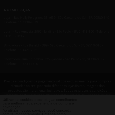
NOSSAS LOJAS
Loja I - Rua Nelly Pelegrino, 651/659 - São Caetano do Sul - SP, 09580-140 -
Telefone: 11 4238-4379
Loja II - Rua Augusta, 2995 - Jardins - São Paulo - SP, 01413-100 - Telefone:
11 3138-3838
Blindadora - Rua Baraldi - 399 - São Caetano do Sul - SP, 09510-010 -
Telefone: 11 4421-7021
Showroom - Rua Colômbia, 825 - Jardins - São Paulo - SP, 01438-001 -
Telefone: 11 4233-1400
Preços e condições de pagamento válidos exclusivamente para compras
efetuadas no site, podendo diferir nas lojas físicas. Imagens dos
produtos são meramente ilustrativas. Todos os preços e condições
comerciais estão sujeitos a alteração sem aviso prévio. Leandrini Studio
Design. CNPJ: 08058479/0001-29 Rua Nelly Pellegrino, 651 CEP: 09580-140
Utilizamos cookies e tecnologias semelhantes
para melhorar sua experiência de compra e
- São Caetano do Sul - SP Telefone: 11 4238 4379 Leandrini - Todos os
navegação.
direitos reservados. 2013 ®
Ao utilizar nossos serviços, você concorda
com tal monitoramento. Entenda como