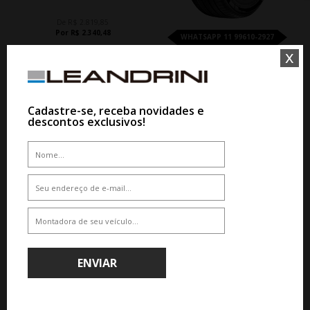
De R$ 2.819,85
Por R$ 2.340,48
WHATSAPP 11 99610-2927
x
PNEU PRINX XNEX 275/40R20 106Y
De R$ 1.344,75
Cadastre-se, receba novidades e
Por R$ 1.143,04
descontos exclusivos!
ENVIAR
SOBRE A LEANDRINI
Nascemos em 1983 com a fundação de uma loja física no