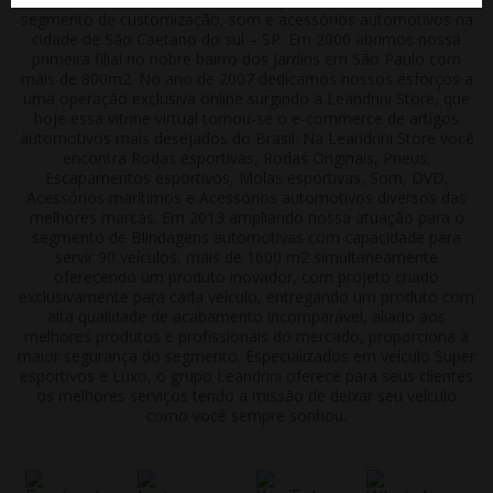
segmento de customização, som e acessórios automotivos na
cidade de São Caetano do sul – SP. Em 2000 abrimos nossa
primeira filial no nobre bairro dos Jardins em São Paulo com
mais de 800m2. No ano de 2007 dedicamos nossos esforços a
uma operação exclusiva online surgindo a Leandrini Store, que
hoje essa vitrine virtual tornou-se o e-commerce de artigos
automotivos mais desejados do Brasil. Na Leandrini Store você
encontra Rodas esportivas, Rodas Originais, Pneus,
Escapamentos esportivos, Molas esportivas, Som, DVD,
Acessórios marítimos e Acessórios automotivos diversos das
melhores marcas. Em 2013 ampliando nossa atuação para o
segmento de Blindagens automotivas com capacidade para
servir 90 veículos, mais de 1600 m2 simultaneamente
oferecendo um produto inovador, com projeto criado
exclusivamente para cada veículo, entregando um produto com
alta qualidade de acabamento incomparável, aliado aos
melhores produtos e profissionais do mercado, proporciona a
maior segurança do segmento. Especializados em veículo Super
esportivos e Luxo, o grupo Leandrini oferece para seus clientes
os melhores serviços tendo a missão de deixar seu veículo
como você sempre sonhou.