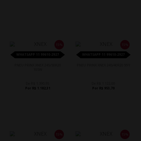
15%
15%
WHATSAPP 11 99610-2927
WHATSAPP 11 99610-2927
PNEU PRINX XNEX 245/50R20
PNEU PRINX XNEX 245/40R20 99Y
105W
De R$ 1.390,95
De R$ 1.122,00
Por R$ 1.182,31
Por R$ 953,70
15%
15%