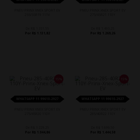
PNEU PRINX XNEX SPORT EV
PNEU PRINX XNEX SPORT EV
255/55R19 111V
275/45R21 110Y
De R$ 1.331,55
De R$ 1.493,25
Por R$ 1.131,82
Por R$ 1.269,26
15%
15%
WHATSAPP 11 99610-2927
WHATSAPP 11 99610-2927
PNEU PRINX XNEX SPORT EV
PNEU PRINX XNEX SPORT EV
275/45R20 110Y
285/40R22 110Y
De R$ 1.229,25
De R$ 1.699,50
Por R$ 1.044,86
Por R$ 1.444,58