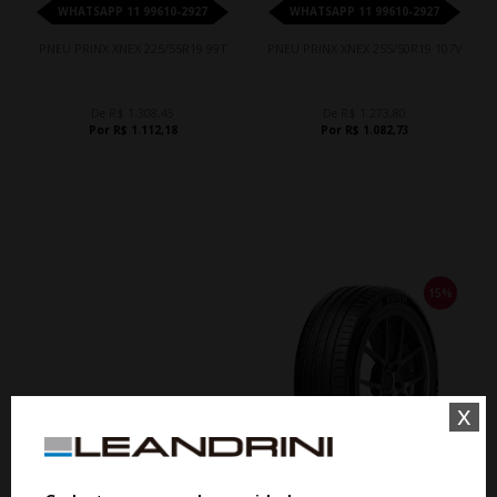
WHATSAPP 11 99610-2927
WHATSAPP 11 99610-2927
PNEU PRINX XNEX 225/55R19 99T
PNEU PRINX XNEX 255/50R19 107V
De R$ 1.308,45
De R$ 1.273,80
Por R$ 1.112,18
Por R$ 1.082,73
15%
x
15%