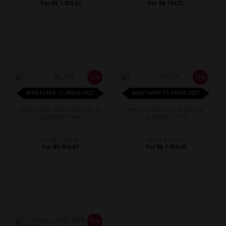
Por R$ 1.032,24
Por R$ 744,73
15%
15%
WHATSAPP 11 99610-2927
WHATSAPP 11 99610-2927
PNEU PRINX XLAB COMFORT EV
PNEU PRINX XNEX SPORT EV
225/65R17 106V
325/35R22 114Y
De R$ 1.102,20
De R$ 2.277,00
Por R$ 936,87
Por R$ 1.935,45
15%