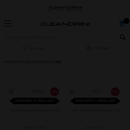
ORDENAR
FILTRAR
PRODUTOS ENCONTRADOS:
197
15%
15%
WHATSAPP 11 99610-2927
WHATSAPP 11 99610-2927
PNEU PRINX XNEX 255/55R20 110Y
PNEU PRINX HZ1 225/40R18 92W
De R$ 1.214,40
De R$ 876,15