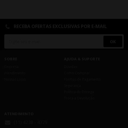
RECEBA OFERTAS EXCLUSIVAS POR E-MAIL
OK
SOBRE
AJUDA & SUPORTE
Empresa
Dúvidas
Atendimento
Como Comprar
Nossas Lojas
Formas de Pagamento
Segurança
Política de Entrega
Troca e Devolução
ATENDIMENTO
(11) 4238 - 4379