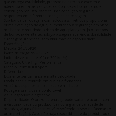
que entrega
estabilidade, precisão na direção e excelente
aderência
em altas velocidades. Com desenho moderno e
construção robusta, oferece uma condução segura e
responsiva em diferentes condições de rodagem.
Sua banda de rodagem com sulcos assimétricos proporciona
ótima evacuação da água
, aumentando a segurança em pisos
molhados e reduzindo o risco de aquaplanagem. Já o composto
de borracha de alta tecnologia assegura
aderência, durabilidade
e rodagem silenciosa
, sem abrir mão da esportividade.
Especificações:
Medida:
245/35R20
Índice de carga:
95 (690 kg)
Índice de velocidade:
Y (até 300 km/h)
Categoria:
Ultra High Performance
Modelo:
Prinx XNEX Sport
Diferenciais:
Excelente performance em alta velocidade
Estabilidade e controle em curvas e frenagens
Aderência superior em piso seco e molhado
Rodagem silenciosa e confortável
Visual esportivo e agressivo
Disponibilidade:
O prazo de entrega pode variar de acordo com
a disponibilidade do produto (devido à grande variedade de
medidas, alguns fabricantes vêm sofrendo atraso na fabricação
ou importação). Caso não haja disponibilidade do produto ou o