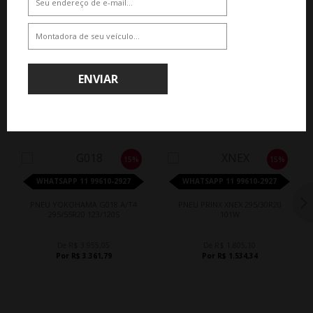
ENVIAR
QUEM COMPROU, COMPROU TAMBÉM
15%
15%
WHATSAPP 11 99610-2927
WHATSAPP 11 99610-2927
PNEU YOKOHAMA G018 A/T4
PNEU PRINX XNEX 295/30R20
295/55R20 123/120S
101W
De R$ 3.955,05
De R$ 1.805,10
Por R$ 3.361,79
Por R$ 1.534,34