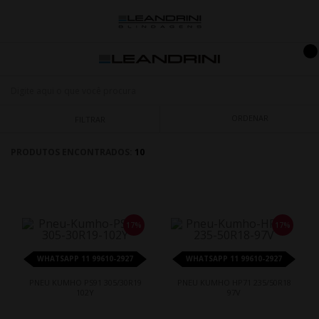
ORDENAR
FILTRAR
PRODUTOS ENCONTRADOS:
10
17%
17%
WHATSAPP 11 99610-2927
WHATSAPP 11 99610-2927
PNEU KUMHO PS91 305/30R19
PNEU KUMHO HP71 235/50R18
102Y
97V