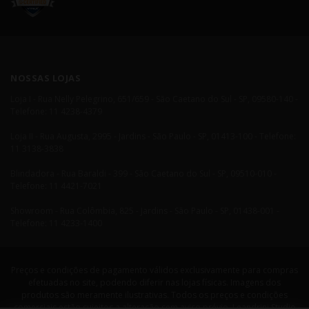
NOSSAS LOJAS
Loja I - Rua Nelly Pelegrino, 651/659 - São Caetano do Sul - SP, 09580-140 -
Telefone: 11 4238-4379
Loja II - Rua Augusta, 2995 - Jardins - São Paulo - SP, 01413-100 - Telefone:
11 3138-3838
Blindadora - Rua Baraldi - 399 - São Caetano do Sul - SP, 09510-010 -
Telefone: 11 4421-7021
Showroom - Rua Colômbia, 825 - Jardins - São Paulo - SP, 01438-001 -
Telefone: 11 4233-1400
Preços e condições de pagamento válidos exclusivamente para compras
efetuadas no site, podendo diferir nas lojas físicas. Imagens dos
produtos são meramente ilustrativas. Todos os preços e condições
comerciais estão sujeitos a alteração sem aviso prévio. Leandrini Studio