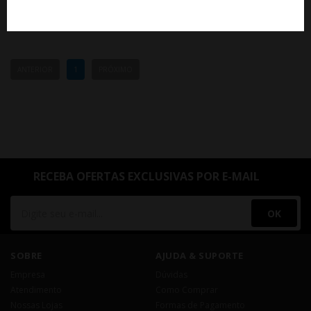
ANTERIOR
1
PRÓXIMO
RECEBA OFERTAS EXCLUSIVAS POR E-MAIL
OK
SOBRE
AJUDA & SUPORTE
Empresa
Dúvidas
Atendimento
Como Comprar
Nossas Lojas
Formas de Pagamento