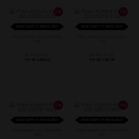
17%
17%
WHATSAPP 11 99610-2927
WHATSAPP 11 99610-2927
PNEU KUMHO KL21 265/50R20
PNEU KUMHO KL21 255/55R19
107V
111V
De R$ 2.524,50
De R$ 1.791,90
Por R$ 2.095,34
Por R$ 1.487,28
17%
17%
WHATSAPP 11 99610-2927
WHATSAPP 11 99610-2927
PNEU KUMHO KL21 235/55R18
PNEU KUMHO HP71 235/50R19
100H
99H