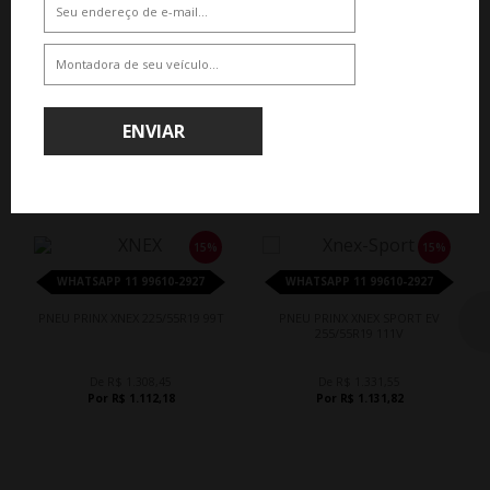
ENVIAR
QUEM COMPROU, COMPROU TAMBÉM
15%
15%
WHATSAPP 11 99610-2927
WHATSAPP 11 99610-2927
PNEU PRINX XNEX 225/55R19 99T
PNEU PRINX XNEX SPORT EV
255/55R19 111V
De R$ 1.308,45
De R$ 1.331,55
Por R$ 1.112,18
Por R$ 1.131,82