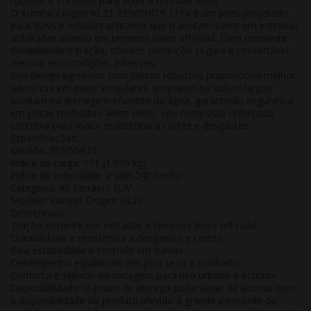
robusto e conforto para SUVs e off-road leves
O Kumho Crugen KL21 255/55R19 111V é um pneu projetado
para
SUVs e veículos utilitários que transitam tanto em estradas
asfaltadas quanto em terrenos leves off-road
. Com excelente
durabilidade e tração, oferece
condução segura e confortável,
mesmo em condições adversas
.
Seu design agressivo com blocos robustos proporciona
melhor
aderência em pisos irregulares, enquanto os sulcos largos
auxiliam na drenagem eficiente da água
, garantindo segurança
em pistas molhadas. Além disso, seu composto reforçado
contribui para maior resistência a cortes e desgastes.
Especificações:
Medida:
255/55R19
Índice de carga:
111 (1.090 kg)
Índice de velocidade:
V (até 240 km/h)
Categoria:
All Terrain / SUV
Modelo:
Kumho Crugen KL21
Diferenciais:
Tração eficiente em estradas e terrenos leves off-road
Durabilidade e resistência a desgastes e cortes
Boa estabilidade e controle em curvas
Desempenho equilibrado em piso seco e molhado
Conforto e silêncio na rodagem para uso urbano e estrada
Disponibilidade:
O prazo de entrega pode variar de acordo com
a disponibilidade do produto (devido à grande variedade de