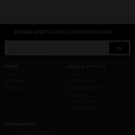
RECEBA OFERTAS EXCLUSIVAS POR E-MAIL
OK
SOBRE
AJUDA & SUPORTE
Empresa
Dúvidas
Atendimento
Como Comprar
Nossas Lojas
Formas de Pagamento
Segurança
Política de Entrega
Troca e Devolução
ATENDIMENTO
(11) 4238 - 4379