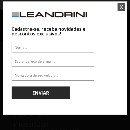
x
RECEBA OFERTAS EXCLUSIVAS POR E-MAIL
Cadastre-se, receba novidades e
OK
descontos exclusivos!
SOBRE
AJUDA & SUPORTE
Empresa
Dúvidas
Atendimento
Como Comprar
Nossas Lojas
Formas de Pagamento
Segurança
Política de Entrega
Troca e Devolução
ENVIAR
ATENDIMENTO
(11) 4238 - 4379
(11) 99610-2927