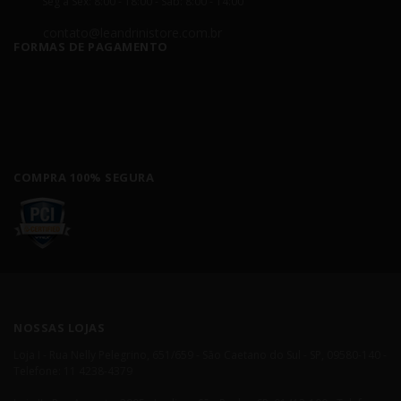
Seg á Sex: 8:00 - 18:00 - Sáb: 8:00 - 14:00
contato@leandrinistore.com.br
FORMAS DE PAGAMENTO
COMPRA 100% SEGURA
NOSSAS LOJAS
Loja I - Rua Nelly Pelegrino, 651/659 - São Caetano do Sul - SP, 09580-140 -
Telefone: 11 4238-4379