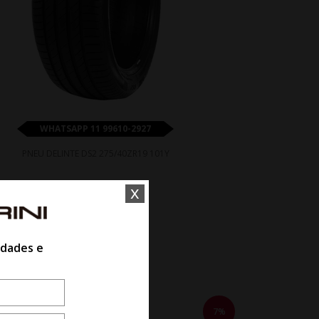
WHATSAPP 11 99610-2927
PNEU DELINTE DS2 275/40ZR19 101Y
x
De R$ 1.560,00
Por R$ 1.450,80
idades e
7%