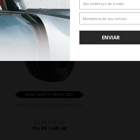
ENVIAR
WHATSAPP 11 99610-2927
PNEU DELINTE 265/35R20 99Y XL DS2
De R$ 1.597,50
Por R$ 1.485,68