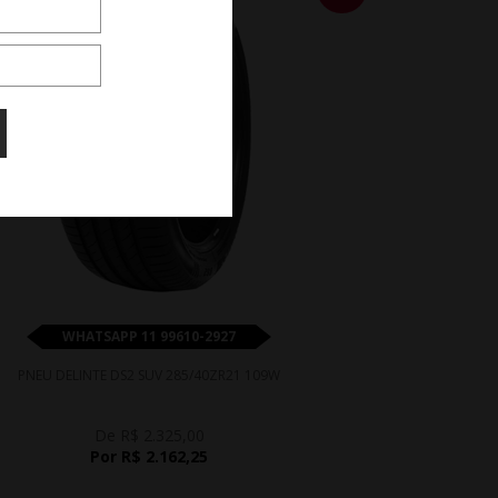
WHATSAPP 11 99610-2927
PNEU DELINTE DS2 SUV 285/40ZR21 109W
De R$ 2.325,00
Por R$ 2.162,25