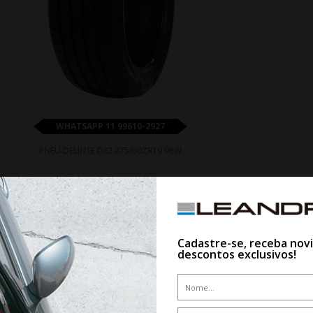
WHATSAPP 11 99610-2927
PNEU DELINTE DS2 275/30ZR19 96W
De R$ 1.185,00
Por R$ 1.102,05
Cadastre-se, receba nov
descontos exclusivos!
7%