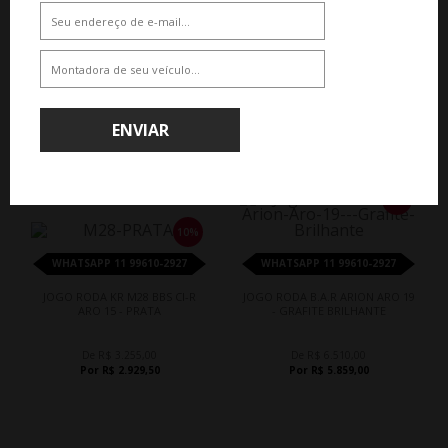
De R$ 3.410,00
De R$ 3.875,00
Por R$ 3.069,00
Por R$ 3.487,50
ENVIAR
10%
10%
WHATSAPP 11 99610-2927
WHATSAPP 11 99610-2927
JOGO RODA KR M28 BBS CI-R
JOGO RODA B.A.R ARION ARO 19
ARO 15 - PRATA
- GRAFITE BRILHANTE
De R$ 3.255,00
De R$ 6.510,00
Por R$ 2.929,50
Por R$ 5.859,00