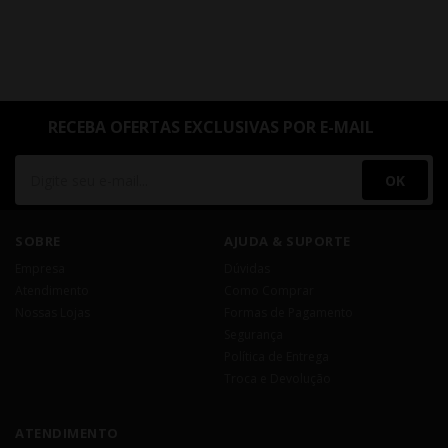
RECEBA OFERTAS EXCLUSIVAS POR E-MAIL
OK
SOBRE
AJUDA & SUPORTE
Empresa
Dúvidas
Atendimento
Como Comprar
Nossas Lojas
Formas de Pagamento
Segurança
Política de Entrega
Troca e Devolução
ATENDIMENTO