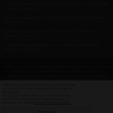
Loja I - Rua Nelly Pelegrino, 651/659 - São Caetano do Sul - SP, 09580-140 -
Telefone: 11 4238-4379
Loja II - Rua Augusta, 2995 - Jardins - São Paulo - SP, 01413-100 - Telefone:
11 3138-3838
Blindadora - Rua Baraldi - 399 - São Caetano do Sul - SP, 09510-010 -
Telefone: 11 4421-7021
Showroom - Rua Colômbia, 825 - Jardins - São Paulo - SP, 01438-001 -
Telefone: 11 4233-1400
Preços e condições de pagamento válidos exclusivamente para compras
efetuadas no site, podendo diferir nas lojas físicas. Imagens dos
produtos são meramente ilustrativas. Todos os preços e condições
comerciais estão sujeitos a alteração sem aviso prévio. Leandrini Studio
Utilizamos cookies e tecnologias semelhantes
Design. CNPJ: 08058479/0001-29 Rua Nelly Pellegrino, 651 CEP: 09580-140
para melhorar sua experiência de compra e
- São Caetano do Sul - SP Telefone: 11 4238 4379 Leandrini - Todos os
navegação.
direitos reservados. 2013 ®
Ao utilizar nossos serviços, você concorda
com tal monitoramento. Entenda como
funciona em nossa
política de privacidade.
Prosseguir