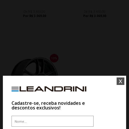
De R$ 3.410,00
De R$ 3.410,00
Por R$ 3.069,00
Por R$ 3.069,00
10%
x
Cadastre-se, receba novidades e
10%
descontos exclusivos!
WHATSAPP 11 99610-2927
WHATSAPP 11 99610-2927
JOGO RODA KR M32 ARO 15 -
JOGO RODA KR M28 BBS CI-R
GLOSS SHADOW
ARO 16 - PRATA