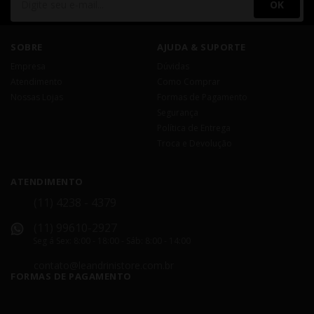
OK
SOBRE
AJUDA & SUPORTE
Empresa
Dúvidas
Atendimento
Como Comprar
Nossas Lojas
Formas de Pagamento
Segurança
Política de Entrega
Troca e Devolução
ATENDIMENTO
(11) 4238 - 4379
(11) 99610-2927
Seg á Sex: 8:00 - 18:00 - Sáb: 8:00 - 14:00
contato@leandrinistore.com.br
FORMAS DE PAGAMENTO