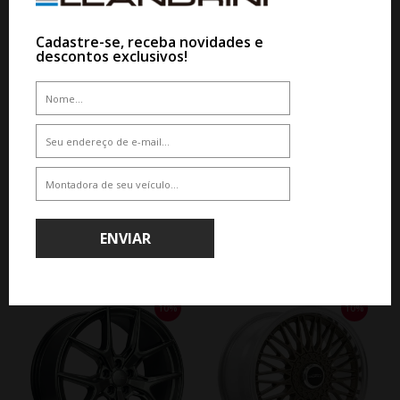
10%
Cadastre-se, receba novidades e
descontos exclusivos!
WHATSAPP 11 99610-2927
WHATSAPP 11 99610-2927
JOGO RODA B.A.R ARION ARO 19
JOGO RODA B.A.R SAMPSON ARO
- PRATA BRILHANTE
18 - PRATA BRILHANTE
De R$ 6.510,00
De R$ 6.014,00
Por R$ 5.859,00
Por R$ 5.412,60
ENVIAR
10%
10%