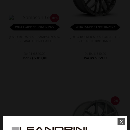
10%
WHATSAPP 11 99610-2927
WHATSAPP 11 99610-2927
JOGO RODA B.A.R SAMPSON ARO
JOGO RODA B.A.R ARION ARO 19
19 - GRAFITE BRILHANTE
- GRAFITE BRILHANTE
De R$ 6.510,00
De R$ 6.510,00
Por R$ 5.859,00
Por R$ 5.859,00
10%
x