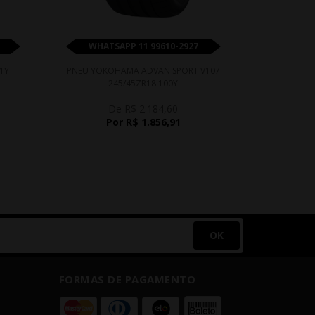
WHATSAPP 11 99610-2927
WHATS
1Y
PNEU YOKOHAMA ADVAN SPORT V107
PNEU PR
245/45ZR18 100Y
De R$ 2.184,60
D
Por R$ 1.856,91
P
OK
FORMAS DE PAGAMENTO