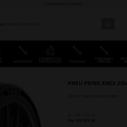
LEANDRINI BLINDAGENS
S
POLIMENTOS E
FUNILARIA E
INS
N
ACESSÓRIOS
CRISTALIZAÇÃO
PELÍCULAS
PINTURA
S
PNEU PRINX XNEX 235/
CÓD. REF.
190010_235/55R18_XNEX
De:
R$ 1.095,60
Por:
R$ 931,26