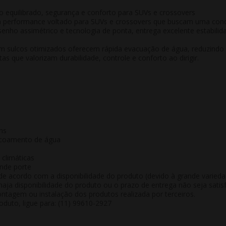
equilibrado, segurança e conforto para SUVs e crossovers
 performance voltado para SUVs e crossovers que buscam uma condu
nho assimétrico e tecnologia de ponta, entrega excelente estabili
om sulcos otimizados oferecem rápida evacuação de água, reduzind
s que valorizam durabilidade, controle e conforto ao dirigir.
ns
escoamento de água
climáticas
ande porte
de acordo com a disponibilidade do produto (devido à grande varied
aja disponibilidade do produto ou o prazo de entrega não seja satisf
tagem ou instalação dos produtos realizada por terceiros.
duto, ligue para: (11) 99610-2927