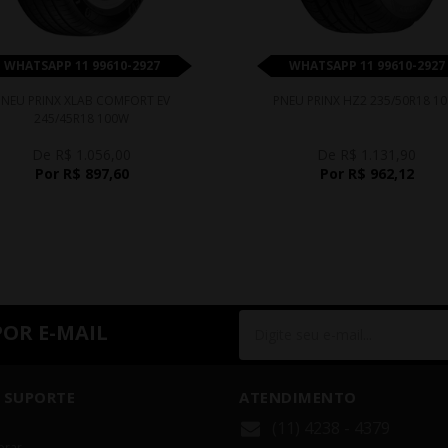
WHATSAPP 11 99610-2927
WHATSAPP 11 99610-2927
PNEU PRINX XLAB COMFORT EV
PNEU PRINX HZ2 235/50R18 10
245/45R18 100W
De R$ 1.056,00
De R$ 1.131,90
Por R$ 897,60
Por R$ 962,12
POR E-MAIL
 SUPORTE
ATENDIMENTO
(11) 4238 - 4379
rar