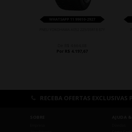
WHATSAPP 11 99610-2927
PNEU YOKOHAMA A052 225/35R18 87Y
De R$ 4.664,08
Por R$ 4.197,67
RECEBA OFERTAS EXCLUSIVAS 
SOBRE
AJUDA &
Empresa
Dúvidas
Atendimento
Como Comp