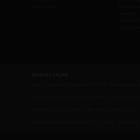
Nossas Lojas
Formas de 
Segurança
Política de 
Troca e De
NOSSAS LOJAS
Loja I - Rua Nelly Pelegrino, 651/659 - São Caetano 
Loja II - Rua Augusta, 2995 - Jardins - São Paulo - S
Blindadora - Rua Baraldi - 399 - São Caetano do Sul 
Showroom - Rua Colômbia, 825 - Jardins - São Paulo 