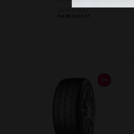
De R$ 3.542,55
Por R$ 3.011,17
10%