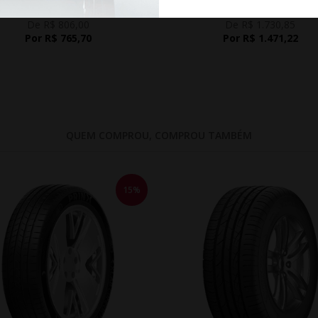
De R$ 806,00
De R$ 1.730,85
Por R$ 765,70
Por R$ 1.471,22
QUEM COMPROU, COMPROU TAMBÉM
15%