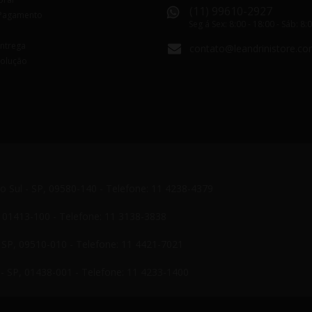
(11) 99610-2927
Pagamento
Seg á Sex: 8:00 - 18:00 - Sáb: 8:
Entrega
contato@leandrinistore.co
volução
do Sul - SP, 09580-140 - Telefone: 11 4238-4379
P, 01413-100 - Telefone: 11 3138-3838
- SP, 09510-010 - Telefone: 11 4421-7021
- SP, 01438-001 - Telefone: 11 4233-1400