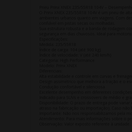
Pneu Prinx XNEX 235/55R18 104V – Desempenho 
O Prinx XNEX 235/55R18 104V é um pneu de alta
ambientes urbanos quanto em viagens. Com dese
confiável em pistas secas ou molhadas.
Sua estrutura robusta e a banda de rodagem c
segurança em dias chuvosos. Ideal para motorista
Especificações:
Medida: 235/55R18
Índice de carga: 104 (até 900 kg)
Índice de velocidade: V (até 240 km/h)
Categoria: High Performance
Modelo: Prinx XNEX
Diferenciais:
Alta estabilidade e controle em curvas e frenage
Design assimétrico que melhora a tração e o 
Condução confortável e silenciosa
Excelente desempenho em diferentes condições 
Indicado para SUVs e crossovers de médio e gr
Disponibilidade:
O prazo de entrega pode variar 
atraso na fabricação ou importação). Caso não h
Importante:
Não nos responsabilizamos pela mon
Atendimento:
Para mais informações sobre o pro
Observação:
Valor exposto referente à
unidade
.