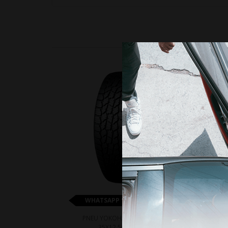
15%
WHATSAPP 11 99610-2927
PNEU YOKOHAMA G018 A/T4
PNE
35X12.50R18 123S