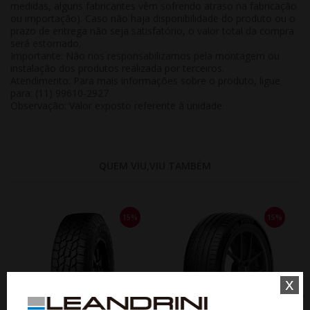
medidas, alguns fabricantes vêm sofrendo atraso na fabricação
ou importação). Caso não haja disponibilidade do produto ou o
prazo de entrega não seja satisfatório, o valor total da compra
será estornado.
Importante:
Não nos responsabilizamos pela montagem ou
instalação dos produtos realizada por terceiros.
Atendimento:
Para mais informações sobre o produto, ligue
para: (11) 99610-2927
Observação:
Valor exposto referente à
unidade
.
QUEM VIU,VIU TAMBÉM
15%
15%
x