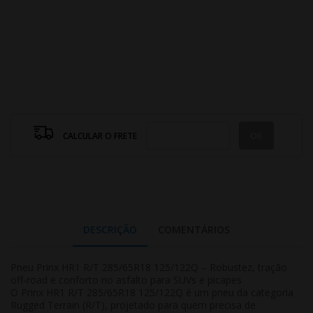
CALCULAR O FRETE
DESCRIÇÃO
COMENTÁRIOS
Pneu Prinx HR1 R/T 285/65R18 125/122Q – Robustez, tração
off-road e conforto no asfalto para SUVs e picapes
O Prinx HR1 R/T 285/65R18 125/122Q é um pneu da categoria
Rugged Terrain (R/T)
, projetado para quem precisa de