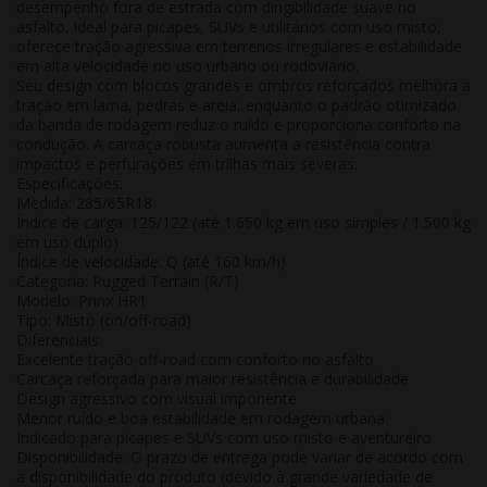
desempenho fora de estrada com dirigibilidade suave no
asfalto
. Ideal para picapes, SUVs e utilitários com uso misto,
oferece tração agressiva em terrenos irregulares e estabilidade
em alta velocidade no uso urbano ou rodoviário.
Seu design com blocos grandes e ombros reforçados melhora a
tração em lama, pedras e areia, enquanto o padrão otimizado
da banda de rodagem reduz o ruído e proporciona conforto na
condução. A carcaça robusta aumenta a resistência contra
impactos e perfurações em trilhas mais severas.
Especificações:
Medida: 285/65R18
Índice de carga: 125/122 (até 1.650 kg em uso simples / 1.500 kg
em uso duplo)
Índice de velocidade: Q (até 160 km/h)
Categoria: Rugged Terrain (R/T)
Modelo: Prinx HR1
Tipo: Misto (on/off-road)
Diferenciais:
Excelente tração off-road com conforto no asfalto
Carcaça reforçada para maior resistência e durabilidade
Design agressivo com visual imponente
Menor ruído e boa estabilidade em rodagem urbana
Indicado para picapes e SUVs com uso misto e aventureiro
Disponibilidade:
O prazo de entrega pode variar de acordo com
a disponibilidade do produto (devido à grande variedade de