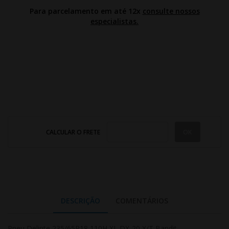
Para parcelamento em até 12x
consulte nossos
especialistas.
CALCULAR O FRETE
DESCRIÇÃO
COMENTÁRIOS
Pneu Delinte 235/65R18 110H XL DX-20 X/T Bandit –