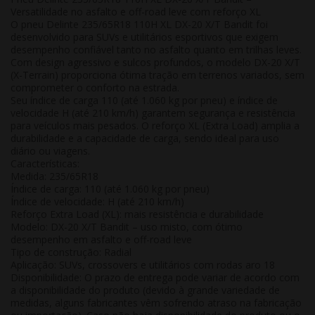
Versatilidade no asfalto e off-road leve com reforço XL
O
pneu Delinte 235/65R18 110H XL DX-20 X/T Bandit
foi
desenvolvido para SUVs e utilitários esportivos que exigem
desempenho confiável tanto no
asfalto
quanto em trilhas leves.
Com design agressivo e sulcos profundos, o modelo
DX-20 X/T
(X-Terrain)
proporciona ótima tração em terrenos variados, sem
comprometer o conforto na estrada.
Seu
índice de carga 110 (até 1.060 kg por pneu)
e
índice de
velocidade H (até 210 km/h)
garantem segurança e resistência
para veículos mais pesados. O reforço
XL (Extra Load)
amplia a
durabilidade e a capacidade de carga, sendo ideal para uso
diário ou viagens.
Características:
Medida: 235/65R18
Índice de carga: 110 (até 1.060 kg por pneu)
Índice de velocidade: H (até 210 km/h)
Reforço Extra Load (XL): mais resistência e durabilidade
Modelo: DX-20 X/T Bandit – uso misto, com ótimo
desempenho em asfalto e off-road leve
Tipo de construção: Radial
Aplicação: SUVs, crossovers e utilitários com rodas aro 18
Disponibilidade:
O prazo de entrega pode variar de acordo com
a disponibilidade do produto (devido à grande variedade de
medidas, alguns fabricantes vêm sofrendo atraso na fabricação