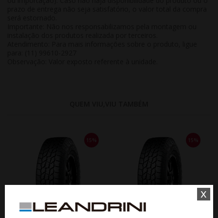
ou importação). Caso não haja disponibilidade do produto ou o
prazo de entrega não seja satisfatório, o valor total da compra
será estornado.
Importante:
Não nos responsabilizamos pela montagem ou
instalação dos produtos realizada por terceiros.
Atendimento:
Para mais informações sobre o produto, ligue
para: (11) 99610-2927
Observação:
Valor exposto referente à
unidade
.
QUEM VIU,VIU TAMBÉM
15%
15%
x