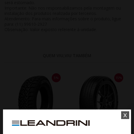
será estornado.
Importante:
Não nos responsabilizamos pela montagem ou
instalação dos produtos realizada por terceiros.
Atendimento:
Para mais informações sobre o produto, ligue
para: (11) 99610-2927
Observação:
Valor exposto referente à
unidade
.
QUEM VIU,VIU TAMBÉM
5%
15%
x