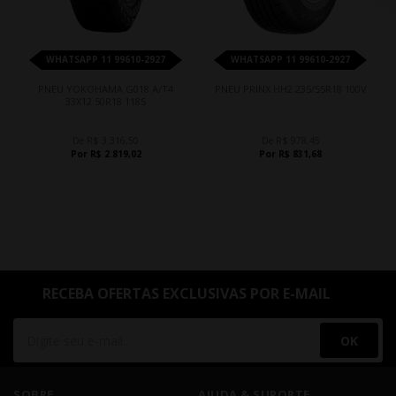
WHATSAPP 11 99610-2927
WHATSAPP 11 99610-2927
PNEU YOKOHAMA G018 A/T4
PNEU PRINX HH2 235/55R18 100V
33X12.50R18 118S
De R$ 3.316,50
De R$ 978,45
Por R$ 2.819,02
Por R$ 831,68
RECEBA OFERTAS EXCLUSIVAS POR E-MAIL
OK
SOBRE
AJUDA & SUPORTE