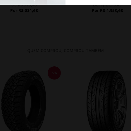
De R$ 978,45
De R$ 2.298,45
Por R$ 831,68
Por R$ 1.953,68
QUEM COMPROU, COMPROU TAMBÉM
5%