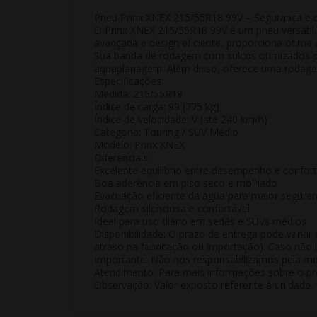
Pneu Prinx XNEX 215/55R18 99V – Segurança e
O Prinx XNEX 215/55R18 99V é um pneu versátil
avançada e design eficiente, proporciona ótima 
Sua banda de rodagem com sulcos otimizados g
aquaplanagem. Além disso, oferece uma rodagem 
Especificações:
Medida: 215/55R18
Índice de carga: 99 (775 kg)
Índice de velocidade: V (até 240 km/h)
Categoria: Touring / SUV Médio
Modelo: Prinx XNEX
Diferenciais:
Excelente equilíbrio entre desempenho e confor
Boa aderência em piso seco e molhado
Evacuação eficiente da água para maior segura
Rodagem silenciosa e confortável
Ideal para uso diário em sedãs e SUVs médios
Disponibilidade:
O prazo de entrega pode variar 
atraso na fabricação ou importação). Caso não h
Importante:
Não nos responsabilizamos pela mon
Atendimento:
Para mais informações sobre o pro
Observação:
Valor exposto referente à
unidade
.