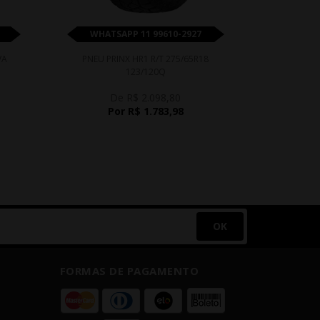
WHATSAPP 11 99610-2927
WHATS
VA
PNEU PRINX HR1 R/T 275/65R18
PNEU PRI
123/120Q
De R$ 2.098,80
Por R$ 1.783,98
OK
FORMAS DE PAGAMENTO