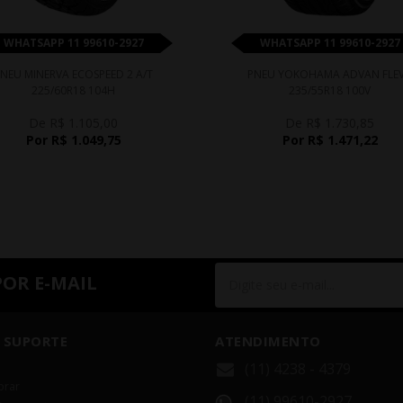
WHATSAPP 11 99610-2927
WHATSAPP 11 99610-2927
NEU MINERVA ECOSPEED 2 A/T
PNEU YOKOHAMA ADVAN FLE
225/60R18 104H
235/55R18 100V
De R$ 1.105,00
De R$ 1.730,85
Por R$ 1.049,75
Por R$ 1.471,22
POR E-MAIL
 SUPORTE
ATENDIMENTO
(11) 4238 - 4379
rar
(11) 99610-2927