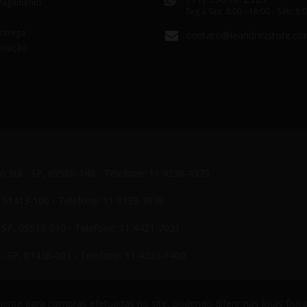
Pagamento
Seg á Sex: 8:00 - 18:00 - Sáb: 8:
Entrega
contato@leandrinistore.co
volução
do Sul - SP, 09580-140 - Telefone: 11 4238-4379
P, 01413-100 - Telefone: 11 3138-3838
- SP, 09510-010 - Telefone: 11 4421-7021
- SP, 01438-001 - Telefone: 11 4233-1400
nte para compras efetuadas no site, podendo diferir nas lojas física