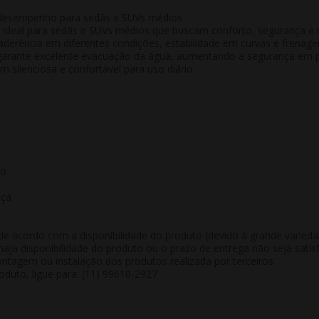
 desempenho para sedãs e SUVs médios
, ideal para sedãs e SUVs médios que buscam
conforto, segurança e
aderência em diferentes condições, estabilidade em curvas e frenagen
arante excelente evacuação da água, aumentando a segurança em pi
silenciosa e confortável para uso diário.
to
nça
de acordo com a disponibilidade do produto (devido à grande varied
aja disponibilidade do produto ou o prazo de entrega não seja satisf
tagem ou instalação dos produtos realizada por terceiros.
duto, ligue para: (11) 99610-2927