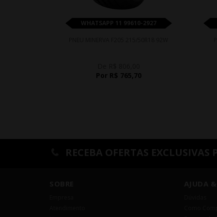
WHATSAPP 11 99610-2927
PNEU MINERVA F205 215/50R18 92W
P
De R$ 806,00
Por R$ 765,70
RECEBA OFERTAS EXCLUSIVAS 
SOBRE
AJUDA &
Empresa
Dúvidas
Atendimento
Como Comp