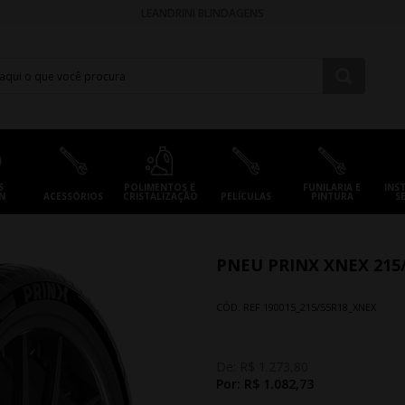
LEANDRINI BLINDAGENS
S
POLIMENTOS E
FUNILARIA E
INS
N
ACESSÓRIOS
CRISTALIZAÇÃO
PELÍCULAS
PINTURA
S
PNEU PRINX XNEX 215/
CÓD. REF.
190015_215/55R18_XNEX
De:
R$ 1.273,80
Por:
R$ 1.082,73