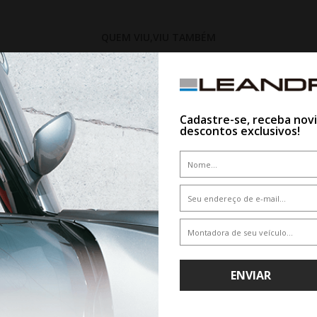
QUEM VIU,VIU TAMBÉM
15%
Cadastre-se, receba nov
descontos exclusivos!
WHATSAPP 11 99610-2927
WHATSAPP 11 99610-2927
ENVIAR
NEU PRINX HH2 235/55R18 100V
PNEU YOKOHAMA ADVAN SPORT 
255/45ZR18 103Y