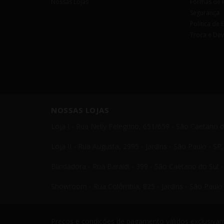
Nossas Lojas
Formas de 
Segurança
Política de 
Troca e De
NOSSAS LOJAS
Loja I - Rua Nelly Pelegrino, 651/659 - São Caetano 
Loja II - Rua Augusta, 2995 - Jardins - São Paulo - S
Blindadora - Rua Baraldi - 399 - São Caetano do Sul 
Showroom - Rua Colômbia, 825 - Jardins - São Paulo 
Preços e condições de pagamento válidos exclusivame