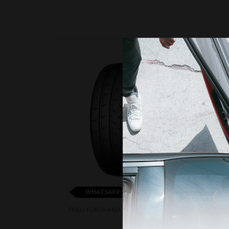
10%
WHATSAPP 11 99610-2927
PNEU YOKOHAMA A052 225/35R18 87Y
P