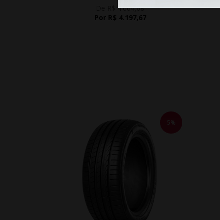
De R$ 4.664,08
Por R$ 4.197,67
5%