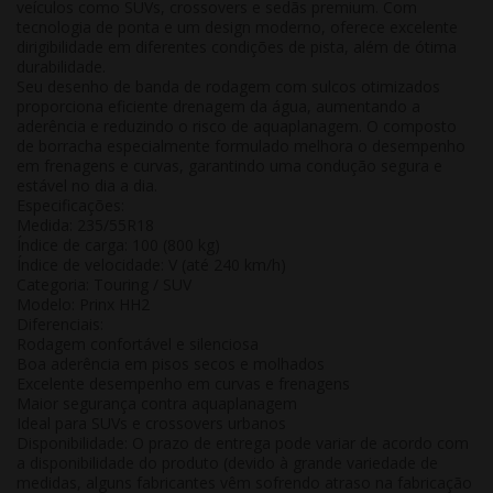
veículos como SUVs, crossovers e sedãs premium. Com
tecnologia de ponta e um design moderno, oferece excelente
dirigibilidade em diferentes condições de pista, além de ótima
durabilidade.
Seu desenho de banda de rodagem com sulcos otimizados
proporciona eficiente drenagem da água, aumentando a
aderência e reduzindo o risco de aquaplanagem. O composto
de borracha especialmente formulado melhora o desempenho
em frenagens e curvas, garantindo uma condução segura e
estável no dia a dia.
Especificações:
Medida: 235/55R18
Índice de carga: 100 (800 kg)
Índice de velocidade: V (até 240 km/h)
Categoria: Touring / SUV
Modelo: Prinx HH2
Diferenciais:
Rodagem confortável e silenciosa
Boa aderência em pisos secos e molhados
Excelente desempenho em curvas e frenagens
Maior segurança contra aquaplanagem
Ideal para SUVs e crossovers urbanos
Disponibilidade:
O prazo de entrega pode variar de acordo com
a disponibilidade do produto (devido à grande variedade de
medidas, alguns fabricantes vêm sofrendo atraso na fabricação