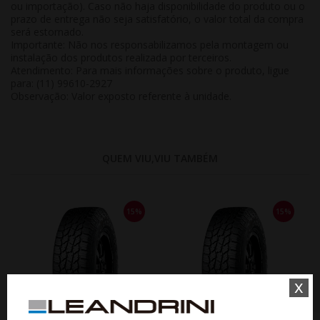
ou importação). Caso não haja disponibilidade do produto ou o
prazo de entrega não seja satisfatório, o valor total da compra
será estornado.
Importante:
Não nos responsabilizamos pela montagem ou
instalação dos produtos realizada por terceiros.
Atendimento:
Para mais informações sobre o produto, ligue
para: (11) 99610-2927
Observação:
Valor exposto referente à
unidade
.
QUEM VIU,VIU TAMBÉM
15%
15%
x