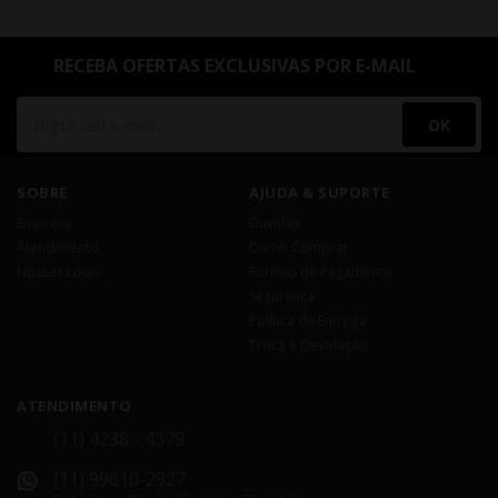
RECEBA OFERTAS EXCLUSIVAS POR E-MAIL
OK
SOBRE
AJUDA & SUPORTE
Empresa
Dúvidas
Atendimento
Como Comprar
Nossas Lojas
Formas de Pagamento
Segurança
Política de Entrega
Troca e Devolução
ATENDIMENTO
(11) 4238 - 4379
(11) 99610-2927