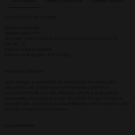
DESCRIÇÃO
CARACTERÍSTICAS
COMENTÁRIOS
Características do Produto:
Marca: Importada
Modelo: HRE FF10
Aro/Tala: 20x8,5 Furação 5x114 ou 20x9,0 Furação 5x112
Off-Set: 35
Pintura: Preta Acetinada
Itens na embalagem: 4,00 item(s)
Politica de compras:
Após compra e aprovação da mercadoria em nosso site
entraremos em contato por telefone para conferir as
especificações de aro, tala, furação, off-set e acabamento
juntamente com modelo e ano do veículo em que a mesma
será aplicada. Caso haja incompatibilidade com o veículo o valor
total da compra será estornado.
Disponibilidade: