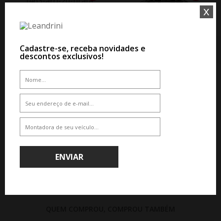
x
WHATSAPP 11 99610-2927
JOGO RODA PRESENZA PRZ 1463
ARO 20 - PRATA
Cadastre-se, receba novidades e
descontos exclusivos!
De R$ 10.600,00
Por R$ 8.692,00
WHATSAPP 11 99610-2927
JOGO RODA GT SPORT ARO 20 -
DARK GLOSS
De R$ 8.060,00
Por R$ 7.254,00
ENVIAR
QUEM COMPROU, COMPROU TAMBÉM