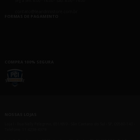
Seg á Sex: 8:00 - 18:00 - Sáb: 8:00 - 14:00
contato@leandrinistore.com.br
FORMAS DE PAGAMENTO
COMPRA 100% SEGURA
NOSSAS LOJAS
Loja I - Rua Nelly Pelegrino, 651/659 - São Caetano do Sul - SP, 09580-140 -
Telefone: 11 4238-4379