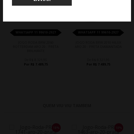
WHATSAPP 11 99610-2927
WHATSAPP 11 99610-2927
JOGO RODA BRW 2060
JOGO RODA BRW 2010 HILUX
ROTTERDAM ARO 20 - PRETA
ARO 20 - PRETA DIAMANTADA
BRILHANTE
De R$ 8.321,95
De R$ 8.321,95
Por R$ 7.489,75
Por R$ 7.489,75
QUEM VIU VIU TAMBEM
18%
18%