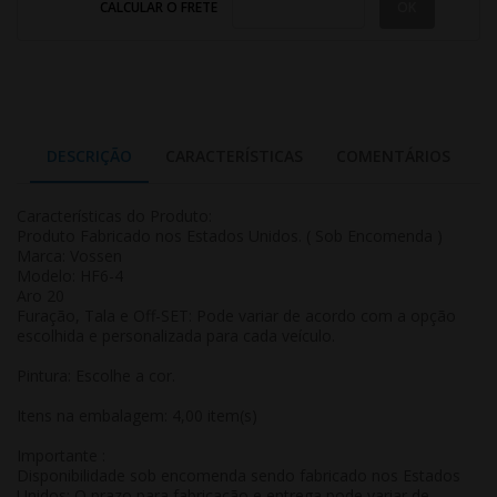
CALCULAR O FRETE
DESCRIÇÃO
CARACTERÍSTICAS
COMENTÁRIOS
Características do Produto:
Produto Fabricado nos Estados Unidos. ( Sob Encomenda )
Marca: Vossen
Modelo: HF6-4
Aro 20
Furação, Tala e Off-SET: Pode variar de acordo com a opção
escolhida e personalizada para cada veículo.
Pintura: Escolhe a cor.
Itens na embalagem: 4,00 item(s)
Importante :
Disponibilidade sob encomenda sendo fabricado nos Estados
Unidos: O prazo para fabricação e entrega pode variar de