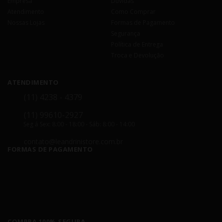
Empresa
Dúvidas
Atendimento
Como Comprar
Nossas Lojas
Formas de Pagamento
Segurança
Política de Entrega
Troca e Devolução
ATENDIMENTO
(11) 4238 - 4379
(11) 99610-2927
Seg á Sex: 8:00 - 18:00 - Sáb: 8:00 - 14:00
contato@leandrinistore.com.br
FORMAS DE PAGAMENTO
COMPRA 100% SEGURA