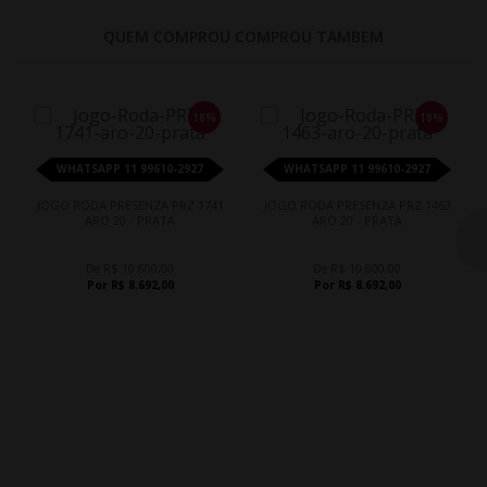
QUEM COMPROU COMPROU TAMBEM
18%
18%
WHATSAPP 11 99610-2927
WHATSAPP 11 99610-2927
JOGO RODA PRESENZA PRZ 1741
JOGO RODA PRESENZA PRZ 1463
ARO 20 - PRATA
ARO 20 - PRATA
De R$ 10.600,00
De R$ 10.600,00
Por R$ 8.692,00
Por R$ 8.692,00